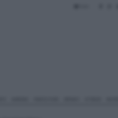
Forum
NTO
GIARDINO
PIANTE E FIORI
IMPIANTI
ATTREZZI
MATERI