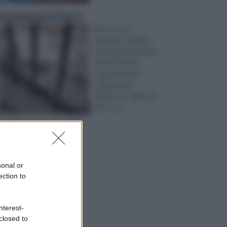
Sverniciare il ferro
Il ferro è un
elemento chimico,
ma in genere questo
termine viene
comunemente
utilizzato per
indicare le “leghe di
ferro”, qu ...
sonal or
ection to
nterest-
closed to