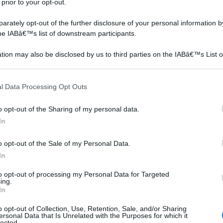
 prior to your opt-out.
rately opt-out of the further disclosure of your personal information by
the IABâ€™s list of downstream participants.
tion may also be disclosed by us to third parties on the IABâ€™s List o
articipants that may further disclose it to other third parties.
 that this website/app uses one or more Google services and may gath
l Data Processing Opt Outs
including but not limited to your visit or usage behaviour. You may click 
 to Google and its third-party tags to use your data for below specifi
o opt-out of the Sharing of my personal data.
ogle consent section.
In
o opt-out of the Sale of my Personal Data.
In
to opt-out of processing my Personal Data for Targeted
ing.
In
o opt-out of Collection, Use, Retention, Sale, and/or Sharing
ersonal Data that Is Unrelated with the Purposes for which it
ilizzato, che si ritrova ogni giorno anche nei piccoli
lected.