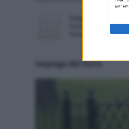
authenti
Hotgod - Set da 16 pezzi 
forare vetro, marmo, cer
Prezzo:
in offerta su Amazo
Impiego del ferro