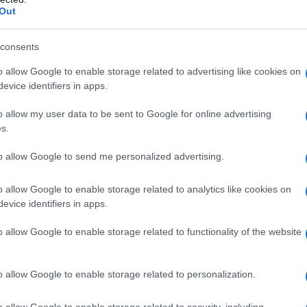
Out
otidiana: molte posate od utensili vari, infatti, sono
elli o le ringhiere, o anche molti passamani per le scale,
consents
molti altre cose. Sicuramente, questa grande diffusione
o allow Google to enable storage related to advertising like cookies on
lità, cosa che in passato lo rese un elemento tanto
evice identifiers in apps.
d un intero periodo storico, quella che comunemente
prime testimonianze di utilizzo del ferro provengono dai
o allow my user data to be sent to Google for online advertising
s.
ima della nascita di Cristo. Si trattava di ferro
to allow Google to send me personalized advertising.
lla sua disponibilità: si tratta, infatti, del metallo più
e il 32,6 % della massa della Terra, e secondo alcuni
o allow Google to enable storage related to analytics like cookies on
evice identifiers in apps.
dante in tutto l’ universo. Ovviamente, la sua
ato della Terra in cui ci si trova: nel nucleo la sua
o allow Google to enable storage related to functionality of the website
babilmente però si trova in lega col nichel, mentre
 4, 7%. A questo punto ci sarebbe da chiedersi perché non
o allow Google to enable storage related to personalization.
 spiegabile dal fatto che tale elemento si trova ad una
 tutto l’ ordinamento magnetico nel reticolo cristallino.
o allow Google to enable storage related to security, including