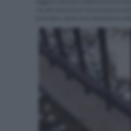
raggiunto attraverso delle lavorazioni indu
con altri elementi per la formazione di var
particolare, adatto ad un determinato utili