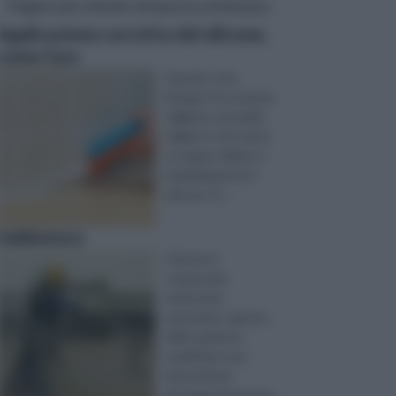
Pagine più visitate di questa settimana
Applicazione corretta del silicone,
come fare
Quando si ha
bisogno di sostanze
sigillanti, una delle
migliori e che vanta
un ampio utilizzo è
indubbiamente il
silicone. Si ...
Sabbiatura
Il fai da te
comprende
moltissime
operazioni, ognuna
delle quali può
soddisfare una
determinata
tipologia di persona,