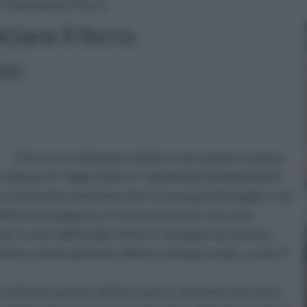
» Sverniciare il ferro
ciare il ferro
icoli:
Il ferro è un elemento chimico, ma in genere questo
dicare le “leghe di ferro”, quindi quei metalli definiti
si tratta di un elemento che si trova quindi in leghe, cioè
silicio, il manganese, il cromo o il nichel, che sono
 per creare delle leghe di ferro. Se legato al carbonio,
sciute e anche piuttosto diffuse ed apprezzate, ovvero l’
ostituite a partire dal ferro puro, elemento che viene