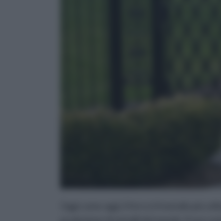
Oggi come oggi, il ferro è il metallo più uti
produzione di metalli del mondo. Il suo cos