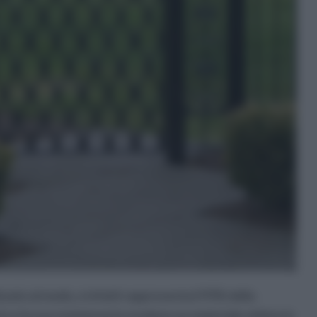
lizzato al modo, e infatti rappresenta il 95% della
to e la sua resistenza lo rendono un materiale ottimo in