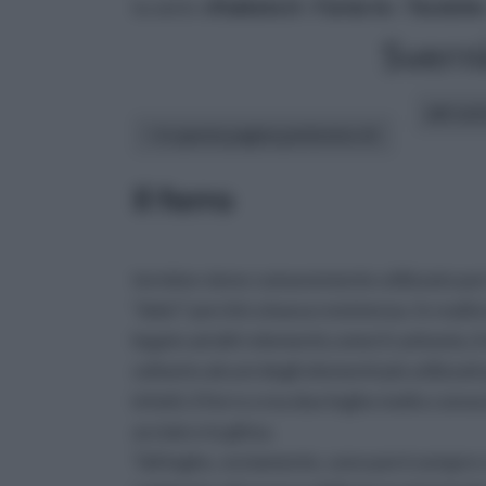
tu sei in :
rifaidate.it
»
Fai da te
»
Tecniche
Sverni
altri art
In questa pagina parleremo di :
Il ferro
termine viene comunemente utilizzato per in
“dolci” perché a bassa resistenza. In realtà 
legato ad altri elementi,come il carbonio, il 
soltanto alcuni degli elementi più utilizzati
infatti, il ferro crea due leghe molto cono
acciaio e la ghisa.
Tali leghe, ovviamente, sono però sempre c