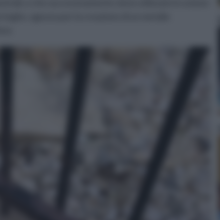
striali, e che successivamente viene utilizzato in unione
ie leghe, ognuna per la creazione di un metallo
zzo.