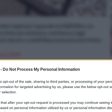
olida cinghia per tapparelle da 50&#160;m, con
 di elevata resistenza, resistente ai raggi
nti-abrasiva, con&#160;protezione bordi in Perlon,
n a: 24,85€
 -
Do Not Process My Personal Information
 in ferro
to opt-out of the sale, sharing to third parties, or processing of your per
formation for targeted advertising by us, please use the below opt-out s
 selection.
 that after your opt-out request is processed you may continue seeing i
ased on personal information utilized by us or personal information dis