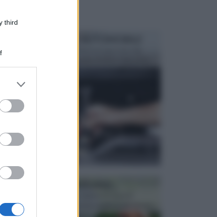
 third
MANUTENZIONE AUTOMOBILE
In tempi come questi, il fai da te è una cosa che
f
aggrada sempre di piu, quando si tratta della prop...
er and store
to grant or
ed purposes
ATTREZZI DA GIARDINO
Picconi, rastrelli e vanghe: Tutti e tre questi
elementi sono indicati per la lavorazione del terren...