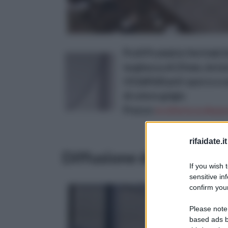
Profi Produkte Vertrieb S
larghezza di 23 mm, dotata
UV,&#160;anti-sporco e a
di colore grigio
Prezzo:
in offerta su Amazo
rifaidate.it
Diffusione dei manufatti
If you wish 
sensitive in
confirm your
Please note
based ads b