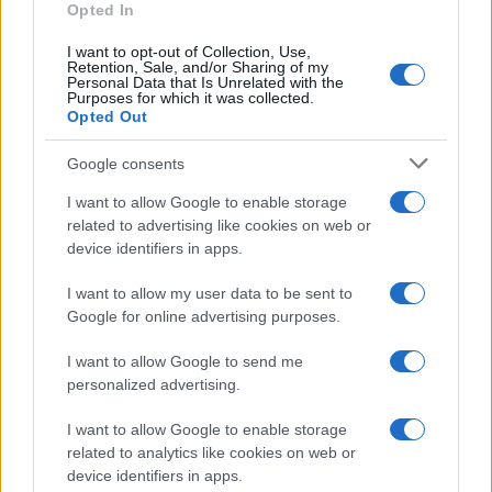
Opted In
I want to opt-out of Collection, Use,
Retention, Sale, and/or Sharing of my
Personal Data that Is Unrelated with the
Purposes for which it was collected.
Opted Out
Google consents
I want to allow Google to enable storage
related to advertising like cookies on web or
device identifiers in apps.
I want to allow my user data to be sent to
Google for online advertising purposes.
I want to allow Google to send me
personalized advertising.
I want to allow Google to enable storage
related to analytics like cookies on web or
device identifiers in apps.