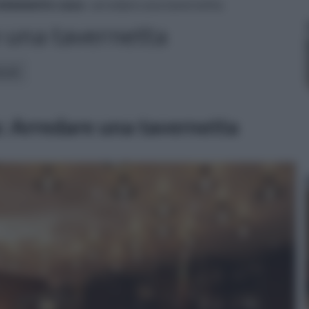
edamento casa
» arredare una tavernetta
 una tavernetta
icoli:
: Arredare una tavernetta