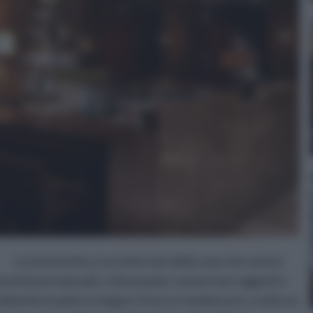
La tavernetta, è un interrato della casa che veniva
uni lavori manuali, o dove poter conservare oggetti e
ralmente in pietra o legno, fresco e semioscuro, rustico e