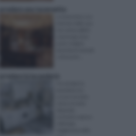
arredare una tavernetta
La tavernetta, è un
interrato della casa
che veniva adibito
come luogo dove
poter svolgere
alcuni lavori manuali,
o dove pote ...
arredare la lavanderia
Per arredare la
lavanderia non
occorre né molto
sforzo né molto
dispendio
economico eppure,
nella larga
maggioranza delle