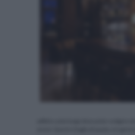
adibito come luogo dove poter svolgere alc
arnesi. Questo ritaglio di spazio, era gene