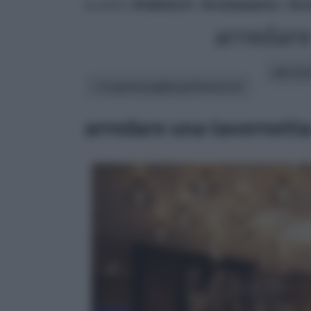
tu sei in :
rifaidate.it
»
Arredamento
»
Arr
arredare
altri art
In questa pagina parleremo di :
arredare una tavernetta