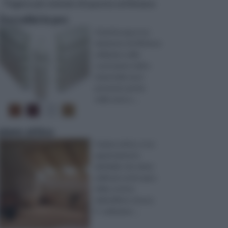
Pagine più visitate di questa settimana
Zoccolini in pvc
Il battiscopa è un
elemento di rifinitura
utilizzato nelle
costruzioni civili e
industriali, ma è
presente anche
nelle zone e ...
piano attico
Il piano attico, è un
appartamento
abitabile che viene
edificato al di sopra
della cornice
dell’edificio stesso.
E’ solitamen ...