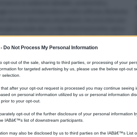
rmato in un ambiente abitabile, caratteristico,
oggi una sorta di dependance molto raffinata, illuminata
o diviso in diversi piccoli ambienti, che arricchiscono
borghese medio alta. Lo stile di una tavernetta, varia a
a di massima, conserva lo stile antico, rustico, vecchio,
 dei complementi di arredo, e di altri piccoli particolari.
 -
Do Not Process My Personal Information
 di una tavernetta, sono il legno, massiccio o leggero, il
questi materiali, fanno eco ad un trascorso, ad uno stile
to opt-out of the sale, sharing to third parties, or processing of your per
formation for targeted advertising by us, please use the below opt-out s
o per la casa, ma che ricrea un ambiente caldo e
 selection.
tavernetta, sposa la tradizione e il classico, creando una
arredamento funzionale e quello antico. Lo spazio, si
 that after your opt-out request is processed you may continue seeing i
ased on personal information utilized by us or personal information dis
ation principale è la cucina, che è costituita da una
 prior to your opt-out.
decorate a mano che presentano una finitura classica e
no sul mare. L’interno dell’arredo, deve richiamare la
rately opt-out of the further disclosure of your personal information by
the IABâ€™s list of downstream participants.
spazio. Un lungo tavolo in legno, con sedie in legno
n pavimento in parquet anche se in stile povero, con
tion may also be disclosed by us to third parties on the IABâ€™s List o