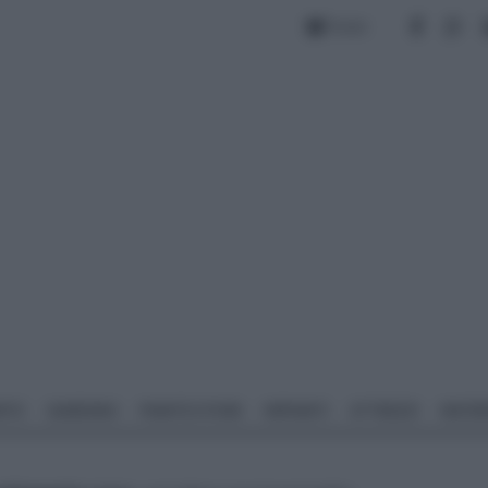
Forum
NTO
GIARDINO
PIANTE E FIORI
IMPIANTI
ATTREZZI
MATERI