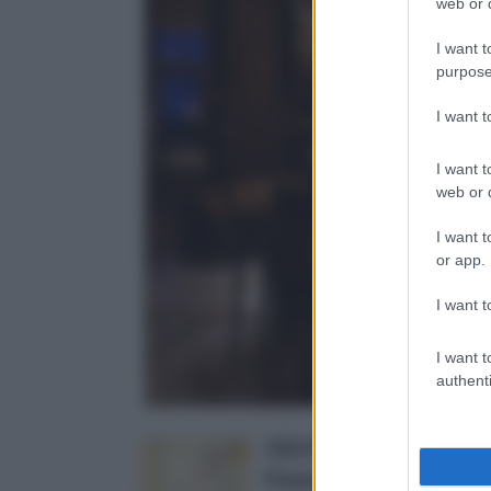
web or d
I want t
purpose
I want 
I want t
web or d
I want t
or app.
I want t
I want t
authenti
ODJOY-FAN Pittura Impe
Flower Fairy Adesivi Fai 