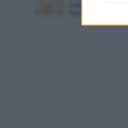
Camera Letto-Parete Rem
Prezzo:
in offerta su Amazo