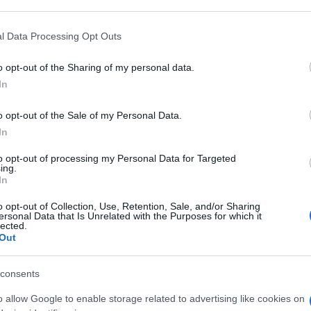
 a dondolo in vimini, che potrebbero essere posizionate
articipants that may further disclose it to other third parties.
o predisposto per la lettura. Se la cucina è in piastrelle,
 that this website/app uses one or more Google services and may gath
l Data Processing Opt Outs
 scelto in marmo o in ceramica, lavorata e disegnata
including but not limited to your visit or usage behaviour. You may click 
 to Google and its third-party tags to use your data for below specifi
 cottura e del pavimento, sedie in ferro battuto,
o opt-out of the Sharing of my personal data.
ogle consent section.
ampade lunghe, poltrone in pelle. Molto in voga è la
In
 per servire gli amici, magari costruito con materiali
o opt-out of the Sale of my Personal Data.
o come il bianco e nero. Oltre all’angolo bar, se lo spazio
In
, un angolo lettura, due poltrone, e non meno importante
to opt-out of processing my Personal Data for Targeted
ing.
In
o opt-out of Collection, Use, Retention, Sale, and/or Sharing
ersonal Data that Is Unrelated with the Purposes for which it
lected.
Out
consents
o allow Google to enable storage related to advertising like cookies on