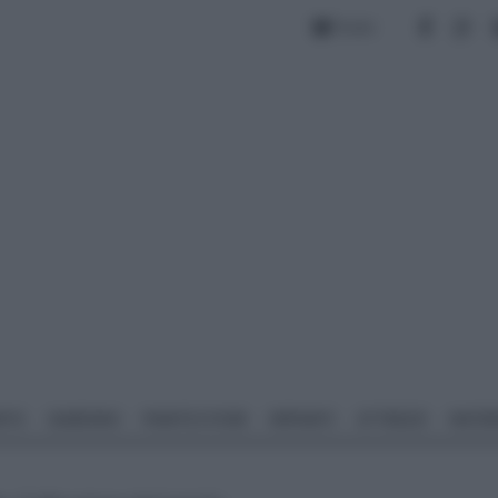
Forum
NTO
GIARDINO
PIANTE E FIORI
IMPIANTI
ATTREZZI
MATERI