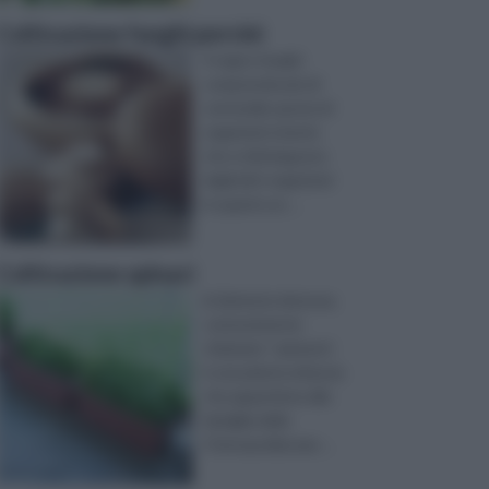
Coltivazione funghi porcini
Il regno funghi
comprende più di
centomila specie di
organismi viventi,
che si distinguono
dagli altri organismi
in quanto av ...
Coltivazione spinaci
la Spinacia oleracea,
comunemente
chiamata “spinacio”,
è una pianta erbacea
che appartiene alla
famiglia delle
Chenopodiaceae ...