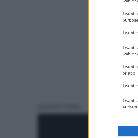
web or d
I want t
purpose
I want 
I want t
web or d
I want t
or app.
I want t
I want t
Guarda il Video
authenti