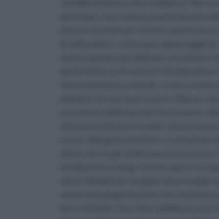
considerata parecchio complessa. Nel cor
del tempo, sono state poi sperimentate de
diverse tecniche per attivare questo pro
di coltivazione, comunque appannaggio di
poche aziende specializzate nel settore: il
apostrofata con il nome di “micelizzazione”
viene innestato un micelio, ovvero il seme d
piantine che verranno messe a dimora, dovr
provocherà delle piccole fessurazioni, sull
dovranno infestare le spole. Questo proced
invece, Bisognerà mettere a contatto le rad
pianta che ha giù subito questo processo.
più laboriosa e lunga. Il primo passo corris
viene solitamente eseguito da un’equipe spe
anche la tipologia di piante che andranno sc
larici e betulle. Una volta stabilita la zona,