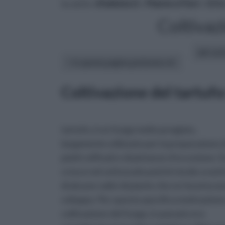
tu sei in :
rifaidate.it
»
Piante e Fiori
»
Ort
Coltivaz
altri art
In questa pagina parleremo di :
Coltivazione del tartufo
tartufo, è un fungo molto pregiato,
largamente utilizzato per la preparazione 
piatti raffinati e di pietanze d’eccezione. 
cresce nel sottosuolo poiché tende a nutri
di alcune radici di piante che ne favoriscon
sviluppo. Per questa specifica motivazione,
coltivazione del fungo, in passato era