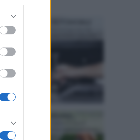
er and store
to grant or
MANUTENZIONE AUTOMOBILE
ed purposes
In tempi come questi, il fai da te è una cosa che
aggrada sempre di piu, quando si tratta della prop...
ATTREZZI DA GIARDINO
Picconi, rastrelli e vanghe: Tutti e tre questi
elementi sono indicati per la lavorazione del terren...