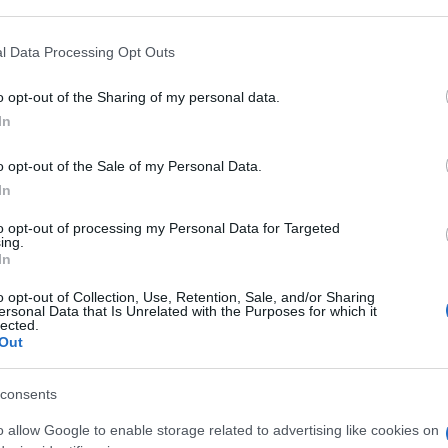
articipants that may further disclose it to other third parties.
 that this website/app uses one or more Google services and may gath
l Data Processing Opt Outs
including but not limited to your visit or usage behaviour. You may click 
 to Google and its third-party tags to use your data for below specifi
o opt-out of the Sharing of my personal data.
ogle consent section.
In
o opt-out of the Sale of my Personal Data.
In
rbe in plastica simil legno, colore: Marrone
to opt-out of processing my Personal Data for Targeted
n a: 63,99€
ing.
In
o opt-out of Collection, Use, Retention, Sale, and/or Sharing
ersonal Data that Is Unrelated with the Purposes for which it
lected.
Out
consents
o allow Google to enable storage related to advertising like cookies on