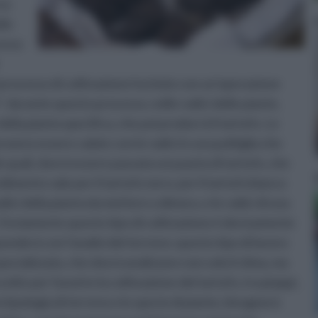
so
lle
cesso
 processo di coltivazione ha inizio con un’operazione
: durante questo processo, nelle radici delle piante,
ella pianta specifica, che poi produrrà il tartufo. Le
anno essere calate con le radici in una poltiglia che
e quali, dovrà essere passata una pasta di tartufo, che
imento vale per il tartufo nero; per il tartufo bianco
ici della pianta da mettere a dimora, e le radici di una
 Ovviamente questo tipo di coltivazione è decisamente
ponderà con l’analisi del terreno: questo tipo di lavoro
cializzata, che dovrà analizzare non solo il clima, ma
elte per favorire la coltivazione del tartufo, tra pioppi,
 la tipologia di terreno e le specie di piante, bisognerà