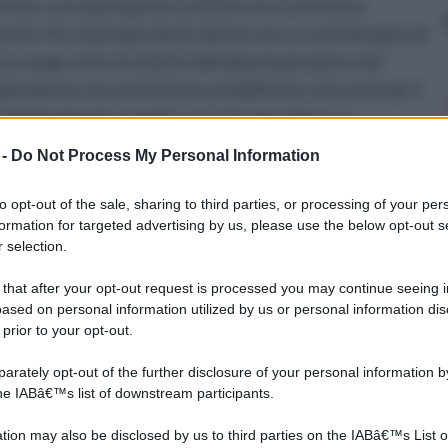
antine, cosi da preparare poi il terreno e le buche,
poste. Per la preparazione del terreno, ci sarà bisogno di
una vanga, tutti strumenti utili alla preparazione del
izia del terreno da tutte le possibili erbe ed eventuali: il
 completamente vangate; questa operazione va
e temperature alte, favoriscono l’evaporazione anche
 -
Do Not Process My Personal Information
ie di altri odori che si sono impregnati nel terreno.
o ararlo cosi da renderlo ancora più smosso, ed infine si
to opt-out of the sale, sharing to third parties, or processing of your per
formation for targeted advertising by us, please use the below opt-out s
rta distanza per poter sistemare le piantine. Solitamente
 selection.
ene la grandezza che queste raggiungeranno, poiché
che non dovrà invadere lo spazio vicino.
 that after your opt-out request is processed you may continue seeing i
ased on personal information utilized by us or personal information dis
 prior to your opt-out.
rately opt-out of the further disclosure of your personal information by
the IABâ€™s list of downstream participants.
tion may also be disclosed by us to third parties on the IABâ€™s List o