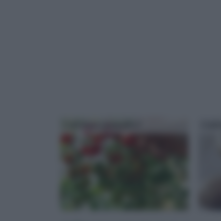
Coltivare pomodori
Colt