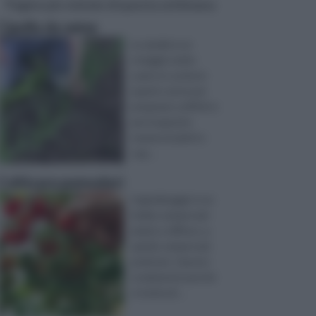
Pagine più visitate di questa settimana
Cipolla da seme
La cipolla è un
ortaggio molto
usato in cucina in
quanto serve per
preparare soffritti e
per insaporire
numerosi piatti e
sug ...
Coltivare pomodori
Il giardinaggio è un
hobby sempre più
amato e diffuso, e,
quindi, sempre più
praticato. Questo
ovviamente perché
si tratta di ...