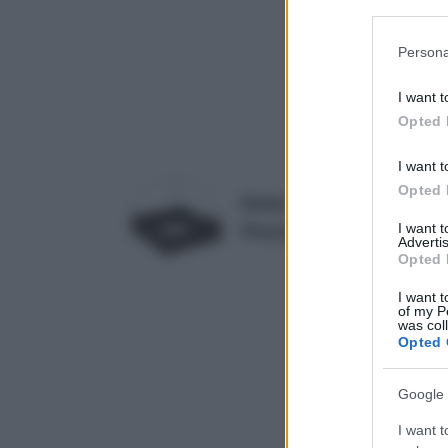
Downstream P
Please note
Persona
information 
deny consent
I want t
in below Go
Opted 
I want t
Opted 
Keter 17192097 Orto per e
I want 
Prezzo:
in offerta su Amazo
Advertis
Opted 
I want t
of my P
was col
Opted 
Google 
I want t