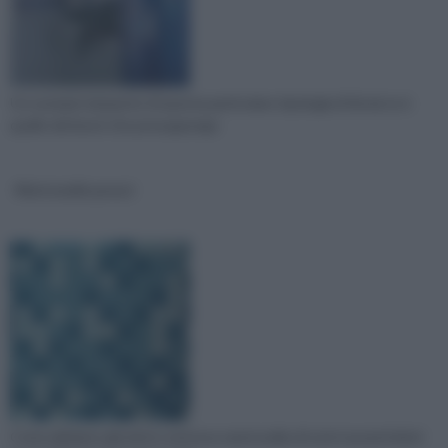
Un esempio lampante di questa particolare tipologia di fai da te è
quello dei lavori che presuppongo
Mattonelle prezzi
Come abbiamo già detto esistono mattonelle di tutti i prezzi infatti