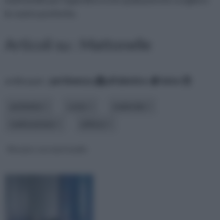
le vostre preferite.
Articoli su : Mattonelle
ordina per:
pertinenza
alfabetico
data
ambiente
costo
materiale
realizzazione
utilizzo
Mosaico con mattonelle