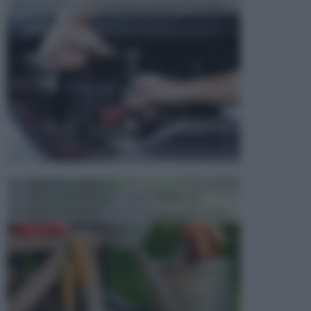
aggrada sempre di piu, quando si tratta della prop...
ATTREZZI DA GIARDINO
Picconi, rastrelli e vanghe: Tutti e tre questi
elementi sono indicati per la lavorazione del terren...