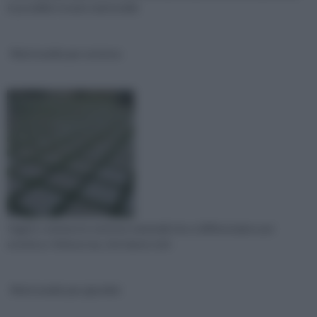
è possibile trovare mattonelle
Mattonelle per esterno
Oggi in commercio esistono materiali che si differenziano per
estetica o finitura ma, che hanno tutt
Mattonelle per giardini