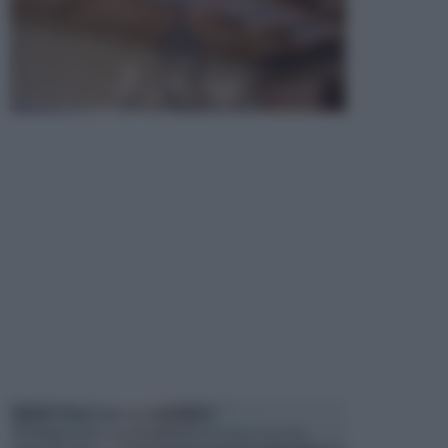
MANUTENZIONE AUTOMOBILE
In tempi come questi, il fai da te è una cosa che