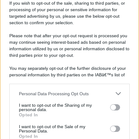
If you wish to opt-out of the sale, sharing to third parties, or
processing of your personal or sensitive information for
targeted advertising by us, please use the below opt-out
section to confirm your selection.
Please note that after your opt-out request is processed you
may continue seeing interest-based ads based on personal
information utilized by us or personal information disclosed to
third parties prior to your opt-out.
You may separately opt-out of the further disclosure of your
personal information by third parties on the IABâ€™s list of
downstream participants.
Personal Data Processing Opt Outs
This information may also be disclosed by us to third parties
on the IABâ€™s List of Downstream Participants that may
I want to opt-out of the Sharing of my
further disclose it to other third parties.
personal data.
Opted In
Please note that this website/app uses one or more Google
services and may gather and store information including but
I want to opt-out of the Sale of my
Personal Data.
not limited to your visit or usage behaviour. You may click to
Opted In
grant or deny consent to Google and its third-party tags to