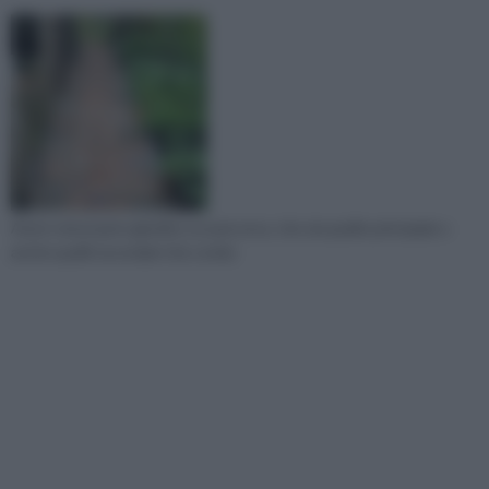
Avere nel proprio giardino un percorso, che sia quello principale o
anche quelli secondari che condu