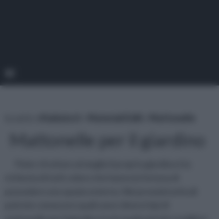
tu sei in :
rifaidate.it
»
Materiali Edili
»
Mattonelle
Mattonelle per il giardino
Poter sfruttare al meglio il proprio giardino è la
richiesta di tutti coloro che hanno la fortuna di
possedere uno spazio esterno. Nei prossimi articoli
potrete conoscere quali sono i diversi tipi di
mattonelle per il giardino tra le quali potrete scegliere