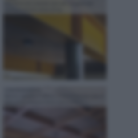
Il fai da te non consiste solo nell' occuparsi del
confezionamento di piccoli og...
CONTROSOFFITTI
Spesso, quando si edifica o si ristruttura una casa, si
opta per la creazione di un controsoffitto. ...