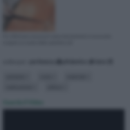
Per effettuare una posa in opera dei pavimenti, è necessario
eseguire un esame della superficie sull
ordina per:
pertinenza
alfabetico
data
ambiente
costo
materiale
realizzazione
utilizzo
Guarda il Video