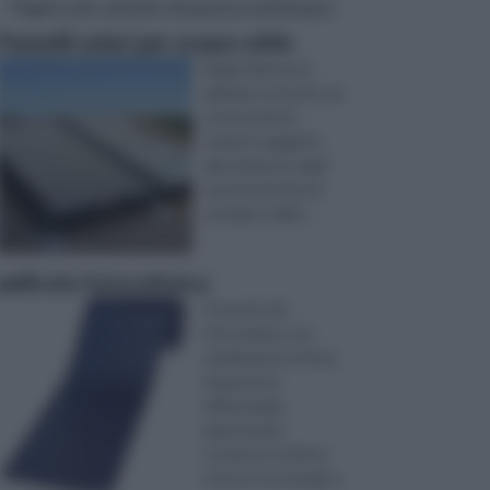
Pagine più visitate di questa settimana
Pannelli solari per acqua calda
Negli ultimi anni
abbiamo assistito ad
un'attenzione
sempre maggiore
alla riduzione degli
sprechi di fonti di
energia e delle ...
pellicola fotovoltaica
Il mondo del
fotovoltaico sta
cambiando le forme
di gestione
dell’energia,
apportando
continue novità al
settore tecnologico.