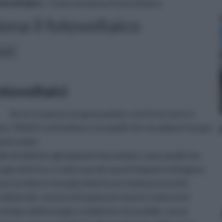
tovoltaico
» Come funziona il fotovoltaico
na il fotovoltaico
icoli:
otovoltaici
Se ne fa spesso un gran parlare, ma forse non è a
aici. Molti li confondono con quelli che riscaldano l'acqua
anti solari.
o di definire gli impianti fotovoltaici come quelli che
gia elettrica. In altre parole questi impianti attingono
la per produrre energia elettrica in modo pressoché
dizionali, costosi ed inquinanti classici carburanti
 prototipo dell'energia cosiddetta rinnovabile: senza