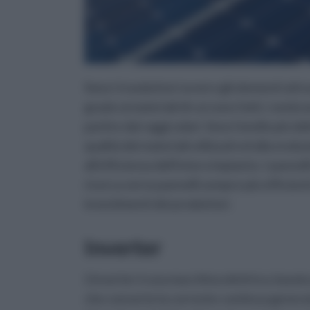
Sono i trasduttori ovvero gli elementi attr
grazie ai materiali di cui sono fatti, i sem
partire dai raggi solari. Sono l'anello più d
qualità dei materiali utilizzati ed alla evo
all'efficienza dell'intero impianto. I panne
ricerca verso pannelli sempre più efficient
investimenti dei produttori.
Inverter
L'inverter è una macchina elettrica, basata 
che converte la corrente continua generat