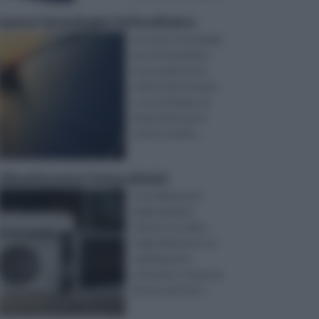
...
nuove tecnologie fotovoltaico
Le nuove tecnologie
per il fotovoltaico
sono qualcosa di
molto interessante
e, al contempo, di
importante per il
nostro mondo ...
climatizzatori fotovoltaici
Il riscaldamento
degli ambienti
interni, ha subìto,
negli ultimi anni, un
cambiamento
notevole, in risposta
ad una serie di e ...