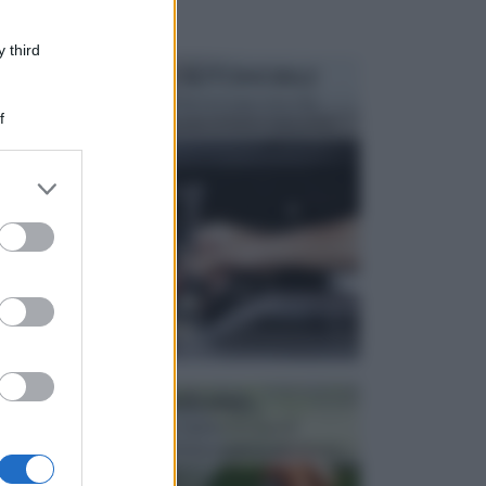
 third
MANUTENZIONE AUTOMOBILE
In tempi come questi, il fai da te è una cosa che
f
aggrada sempre di piu, quando si tratta della prop...
er and store
to grant or
ed purposes
ATTREZZI DA GIARDINO
Picconi, rastrelli e vanghe: Tutti e tre questi
elementi sono indicati per la lavorazione del terren...