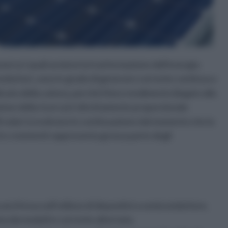
averso i quali avviene la trasformazione dell'energia:
iconduttori, sono in grado di generare corrente continua a
elicato della catena, perché il loro rendimento (legato alla
luzione della ricerca) è direttamente proporzionale
lli solari si evolvono in continuazione dal momento che la
i e resistenti rappresenta grossa parte degli
anch'essa sull'utilizzo di dispositivi a semiconduttore,
a dai moduli in corrente alternata.