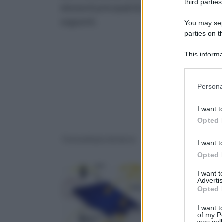
third parties
elementi principali di questa catena sono i
seguenti.
You may sepa
parties on 
This informa
Downstream P
Please note
Persona
information 
deny consent
I want t
in below Go
Opted 
Fotovoltaico fai da te
Energia Fai Da Te
I want t
Opted 
I want 
Advertis
Opted 
I want t
of my P
was col