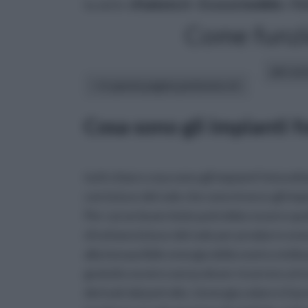
tu sei in :
rifaidate.it
»
Ecosostenibile
»
Fo
Come funzio
altri art
In questa pagina parleremo di :
Cosa sono gli impianti f
tutti chiaro cosa sono gli impianti fotovolt
con la luce del sole che sono invece gli impi
Per cui un buon inizio potrebbe essere quell
sfruttano la luce del sole per produrre ener
alla inesauribile energia della nostra stel
gratuito ovvero senza dover ricorrere ai tra
derivati dal petrolio. L'energia solare è il