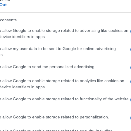
Out
consents
è
Il fai da te è un hobby che
Con il termine fotovoltaico
permette di occupare il
si indica tutto quello che
o allow Google to enable storage related to advertising like cookies on
proprio tempo libero in
consente di utilizzare
evice identifiers in apps.
odo
operazioni
l’energia del sole per
o allow my user data to be sent to Google for online advertising
ose
particolarmente utili. I
produrre energia. Il
s.
re,
lavori che è possibile
termine si riferisce sia al
svolgere tramite il fai da te
settore di produzione
to allow Google to send me personalized advertising.
 ...
sono davvero moltissimi,
degli impianti, che al tipo ...
tra i qual...
ecamera Spia videocamera nascosta Microcamera
o allow Google to enable storage related to analytics like cookies on
a microtelecamera wifi Hidden Spy Cam
evice identifiers in apps.
nza Interno IP telecamera di sorveglianza
o allow Google to enable storage related to functionality of the website
n a: 49,99€
o allow Google to enable storage related to personalization.
o allow Google to enable storage related to security, including