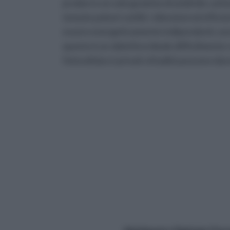
produrre un solo grammo di anidride carbon
temute polveri sottili, i silenziosi ed efficie
essere energeticamente indipendenti, sen
questo è un obiettivo ideale difficilmente 
fotovoltaico i privati cittadini possono da