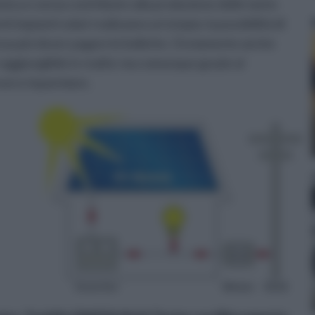
ica e senza contribuire alla produzione delle tanto
nti impianti solari realizzano un'utopia: la possibilità di
za più dover pagare le bollette. Ovviamente anche
raggiungibile in realtà: ma comunque grazie al
vvero risparmiare.