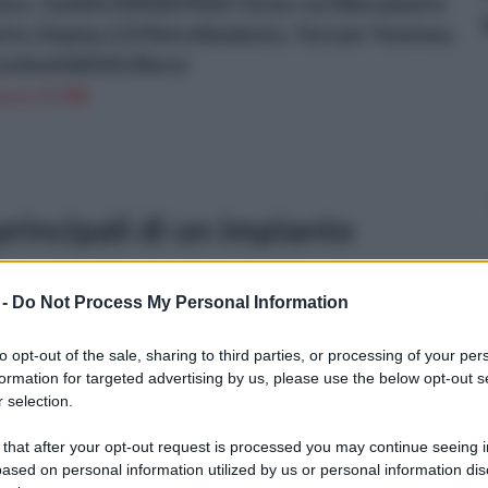
sico, Tacklife DM02A Multi Tester con Rilevamento
to, Display LCD Retroilluminato, Test per Tensione,
ontinuit&#224; (Nero)
n a: 17,99€
principali di un impianto
 -
Do Not Process My Personal Information
un
to opt-out of the sale, sharing to third parties, or processing of your per
formation for targeted advertising by us, please use the below opt-out s
la
 selection.
 that after your opt-out request is processed you may continue seeing i
ased on personal information utilized by us or personal information dis