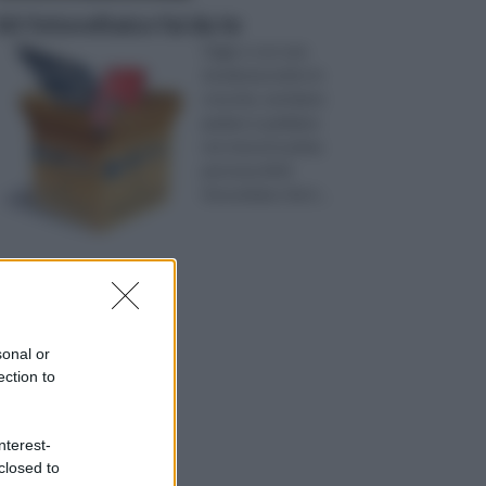
kit fotovoltaico fai da te
Oggi, e con una
tendenza molto in
crescita, sentiamo
parlare e parliamo
noi stessi in prima
persona di kit
fotovoltaico fai d ...
sonal or
ection to
nterest-
closed to