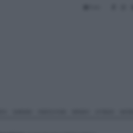
Forum
NTO
GIARDINO
PIANTE E FIORI
IMPIANTI
ATTREZZI
MATERI