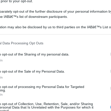
 prior to your opt-out.
rately opt-out of the further disclosure of your personal information by
the IABâ€™s list of downstream participants.
tion may also be disclosed by us to third parties on the IABâ€™s List o
articipants that may further disclose it to other third parties.
 that this website/app uses one or more Google services and may gath
l Data Processing Opt Outs
including but not limited to your visit or usage behaviour. You may click 
 to Google and its third-party tags to use your data for below specifi
o opt-out of the Sharing of my personal data.
ogle consent section.
In
Tegole fotovoltaiche
Fotovoltaico
o opt-out of the Sale of my Personal Data.
In
to opt-out of processing my Personal Data for Targeted
ing.
In
o opt-out of Collection, Use, Retention, Sale, and/or Sharing
ersonal Data that Is Unrelated with the Purposes for which it
lected.