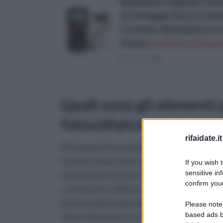
Multimetro Digitale Clas
di Voltaggio Senza Contat
Corrente, Resistenza e C
Prezzo:
in offerta su Amazo
(Risparmi 8€)
Quali sono gli elementi 
fotovoltaico
rifaidate.it
Gli impianti fotovoltaici sono costituiti da 
insieme di macchine elettriche ed
If you wish 
sensitive in
elettroniche ed operano sostanzialmente 
confirm your
conversione della luce del sole in energia
elettrica direttamente sfruttabile dagli
Please note
based ads b
elettrodomestici che abbiamo in casa. Gli