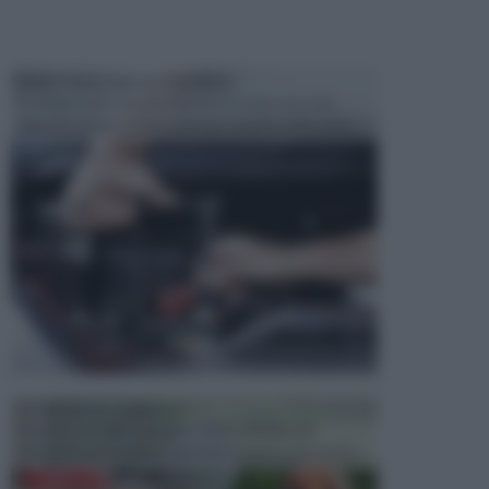
MANUTENZIONE AUTOMOBILE
In tempi come questi, il fai da te è una cosa che
aggrada sempre di piu, quando si tratta della prop...
ATTREZZI DA GIARDINO
Picconi, rastrelli e vanghe: Tutti e tre questi
elementi sono indicati per la lavorazione del terren...