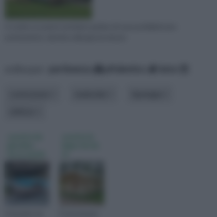
In molte occasioni sentiamo parlare di case prefabbricate
antisismiche: talvolta nella giusta misura
ordina per:
pertinenza
alfabetico
data
costruzione
materiale
tipologia
utilizzo
casette da
casetta in
giardino
legno fai da
leroy merlin
te
Il dondolo da
É sicuramente