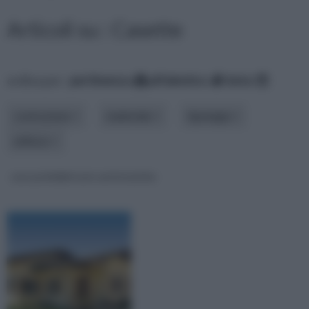
Articoli su : Casette
ordina per:
pertinenza
alfabetico
data
costruzione
materiale
tipologia
utilizzo
case prefabbricate antisismiche