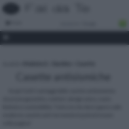
Forum
tu sei in :
rifaidate.it
»
Giardino
»
Casette
Casette antisismiche
Scopri tutti i vantaggi delle casette antisismiche:
sicurezza garantita, comfort, design unico, costo
limitato e sostenibilità. Tutto cio che devi sapere sulle
moderne casette anti-terremoto lo potrai trovare
nella pagina!