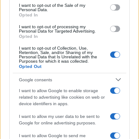
services and may gather and store information including but
I want to opt-out of the Sale of my
Personal Data.
not limited to your visit or usage behaviour. You may click to
Opted In
grant or deny consent to Google and its third-party tags to
use your data for below specified purposes in below Google
I want to opt-out of processing my
consent section.
Personal Data for Targeted Advertising.
Opted In
I want to opt-out of Collection, Use,
Retention, Sale, and/or Sharing of my
Personal Data that Is Unrelated with the
Purposes for which it was collected.
Opted Out
Google consents
I want to allow Google to enable storage
related to advertising like cookies on web or
device identifiers in apps.
I want to allow my user data to be sent to
Google for online advertising purposes.
I want to allow Google to send me