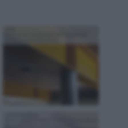
TRAVI
Il fai da te non consiste solo nell' occuparsi del
confezionamento di piccoli og...
CONTROSOFFITTI
Spesso, quando si edifica o si ristruttura una casa, si
opta per la creazione di un controsoffitto. ...