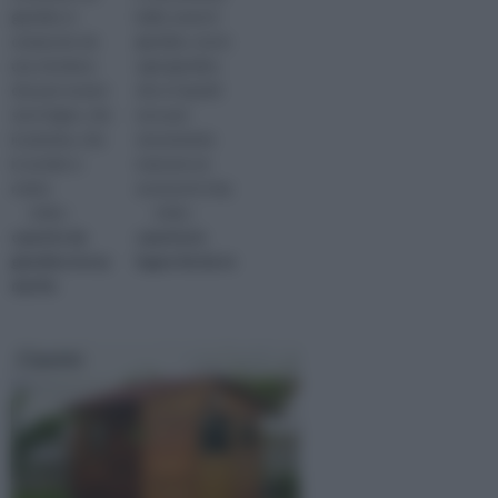
giardino è
bello avere il
composto da
giardino, ma in
una struttura
ogni giardino
che può essere
che si rispetti
sia in legno, che
non può
in plastica, che
sicuramente
in acciaio e
mancare un
resina
accessorio imp
visita :
visita :
casette da
casetta in
giardino leroy
legno fai da te
merlin
Casette