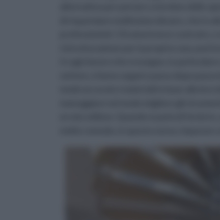
alternativo per portare a termine delle ope
di risparmiare moltissimo denaro, che in a
professionisti. Chi ama invece costruire, 
ristrutturazione per la propria casa, può 
In ogni lavoro che si esegue, in particolare
settore, è bene seguire passo dopo passo l
modo accurato i materiali in base alla loro
maneggiare nel modo migliore gli strumenti,
errato utilizzo. Quando si parla di fai da t
molto comodo, in questo senso, imparare a i