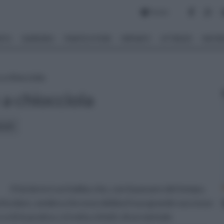
Forum
NTO
GIARDINO
PIANTE E FIORI
IMPIANTI
ATTREZZI
MATERI
 a chiocciola
 a chiocciola
icoli:
Il fai da te è un hobby che, con il passare del tempo,
rticolare, sembra che esso debba il suo grande successo
 chi lo pratica: si tratta, infatti, di un metodo