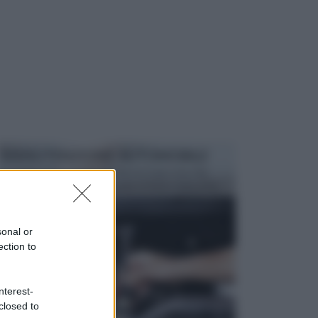
MANUTENZIONE AUTOMOBILE
In tempi come questi, il fai da te è una cosa che
aggrada sempre di piu, quando si tratta della prop...
sonal or
ection to
nterest-
closed to