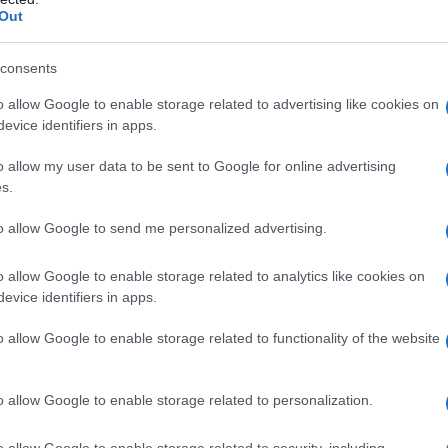
Out
consents
o allow Google to enable storage related to advertising like cookies on
mezzi più antichi e anche più diffusi, in tutto il mondo,
evice identifiers in apps.
fferenti l’ uno dall’ altro. Esse sono quindi strutture
 (come ad esempio gli ascensori e i montecarichi) anche
o allow my user data to be sent to Google for online advertising
s.
e quali capace di assecondare le esigenze e le possibilità
to allow Google to send me personalized advertising.
occiola. Si tratta di una scala che sale, dal basso verso l’
o allow Google to enable storage related to analytics like cookies on
di gira, in modo circolare, intorno ad un centro. Tale
evice identifiers in apps.
ntrale e verticale, chiamato piantone, intorno al quale
o in modo circolare, oppure il piantone può mancare,
o allow Google to enable storage related to functionality of the website
u se stessa, sempre secondo lo stesso andamento, intorno
o allow Google to enable storage related to personalization.
er permettere di salire l’ interno di torri e di minareti, in
o allow Google to enable storage related to security, including