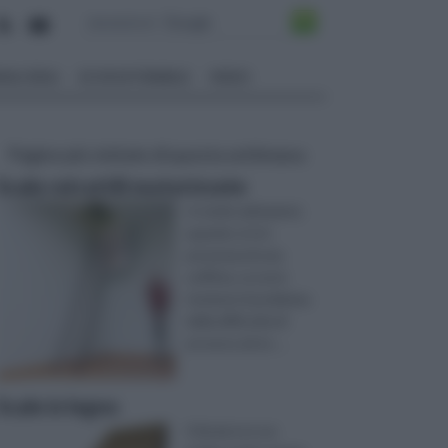
ALI EDILI
ECOSOSTENIBILE
VIDEO
Pagine più visitate di questa settimana
Scale retrattili motorizzate
In molte abitazioni,
quando si è in
presenza di una
soffitta, occorre
risolvere il problema
della difficoltà di
accesso ad es ...
Scale in legno
Il fai da te è un