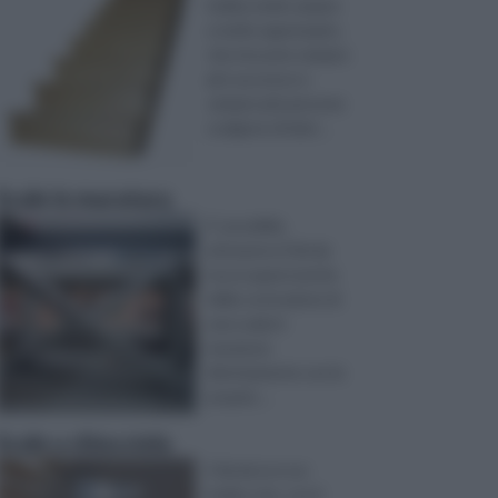
hobby molto amato
e molto apprezzato,
che riscuote sempre
più successo e
sempre più persone
scelgono di ded ...
Scale in muratura
E’ possibile,
attraverso il fai da
te,occuparsi anche
della costruzione di
una scala in
muratura
direttamente con le
proprie ...
Scale a chiocciola
Il fai da te è un
hobby che, con il