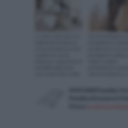
Le scale a chiocciola sono
Questa tipologia di sca
degli elementi ideati per
principalmente utilizza
cercare di andare incontro
per gli interni, è una tr
a quelle che sono le
più eleganti e raffinate
esigenze e, soprattutto, le
Inoltre, si adatta
possibilità delle nuove
perfettamente a quals
case, in particolare quelle
stile di arredamento. L
di città. Aumentan...
scala a chiocciola ha...
MVPOWER Pensilina Tetto
Pensilina Alveolare in Po
Prezzo:
in offerta su Amazo