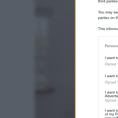
third parties
You may sepa
parties on 
This informa
Downstream P
Please note
Persona
information 
deny consent
I want t
in below Go
Opted 
I want t
Opted 
I want 
Advertis
Opted 
I want t
of my P
was col