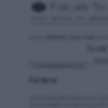
FAI DA TE
PARETI SOLAI
CASA
ARREDAME
tu sei in :
rifaidate.it
»
Casa
»
Scale
» Scale
Scale
altri art
In questa pagina parleremo di :
Fai da te
sta riscotendo sempre più successo. In pa
ad uno dei migliori vantaggi che esso offre a