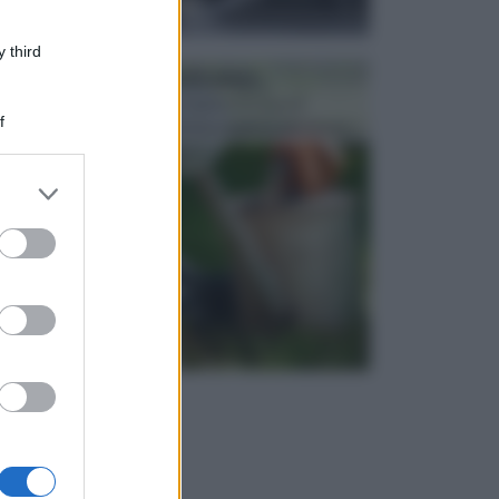
 third
ATTREZZI DA GIARDINO
Picconi, rastrelli e vanghe: Tutti e tre questi
f
elementi sono indicati per la lavorazione del terren...
er and store
to grant or
ed purposes