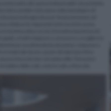
razioni molto utili, spesso indispensabili, che permette
lternativa sarebbe stato speso nella manodopera di
o chiunque ha bisogno di un po’ di manutenzione o di
invece dedicarvisi, imparando tante tecniche nuove.
 se è la prima volta e se non si ha molta esperienza nel
e guide, e inoltre imparare a conoscere e a scegliere in
 idoneità per una determinata situazione, e imparare a
 in modo tale da non causare dei danni per il loro
e, spesso si ha a che fare col campo edile. Può essere
nstallare delle scale, come le scale a chioccola.