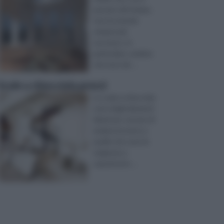
passare del tempo,
sta riscotendo
sempre più
successo. In
particolare, sembra
che esso de ...
Scale a chiocciola prezzi
Le scale a chiocciola
sono degli elementi
ideati per cercare di
andare incontro a
quelle che sono le
esigenze e,
soprattutto ...