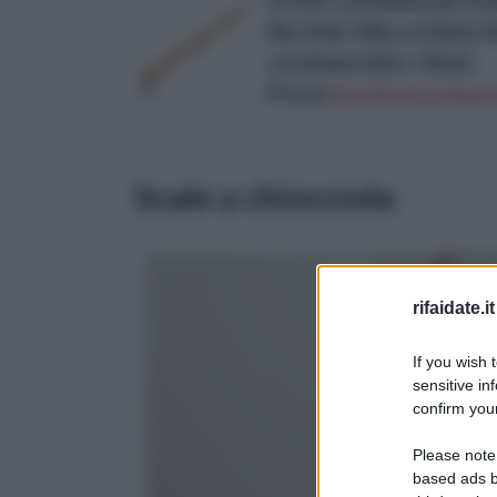
AJZGF corrimano per Scal
Bar Asilo Villa corridoio
corrimano (Size : 50cm)
Prezzo:
in offerta su Amazo
Scale a chiocciola
rifaidate.it
If you wish 
sensitive in
confirm your
Please note
based ads b