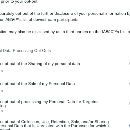
 prior to your opt-out.
rately opt-out of the further disclosure of your personal information by
the IABâ€™s list of downstream participants.
tion may also be disclosed by us to third parties on the IABâ€™s List o
articipants that may further disclose it to other third parties.
 that this website/app uses one or more Google services and may gath
l Data Processing Opt Outs
including but not limited to your visit or usage behaviour. You may click 
 to Google and its third-party tags to use your data for below specifi
o opt-out of the Sharing of my personal data.
ogle consent section.
In
o opt-out of the Sale of my Personal Data.
In
to opt-out of processing my Personal Data for Targeted
ing.
In
o opt-out of Collection, Use, Retention, Sale, and/or Sharing
ersonal Data that Is Unrelated with the Purposes for which it
lected.