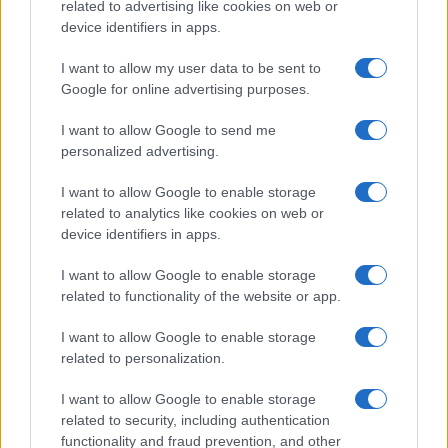
related to advertising like cookies on web or
device identifiers in apps.
I want to allow my user data to be sent to
Google for online advertising purposes.
I want to allow Google to send me
personalized advertising.
I want to allow Google to enable storage
related to analytics like cookies on web or
device identifiers in apps.
I want to allow Google to enable storage
related to functionality of the website or app.
I want to allow Google to enable storage
related to personalization.
I want to allow Google to enable storage
related to security, including authentication
functionality and fraud prevention, and other