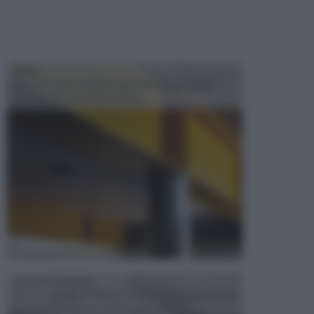
TRAVI
Il fai da te non consiste solo nell' occuparsi del
confezionamento di piccoli og...
CONTROSOFFITTI
Spesso, quando si edifica o si ristruttura una casa, si
opta per la creazione di un controsoffitto. ...