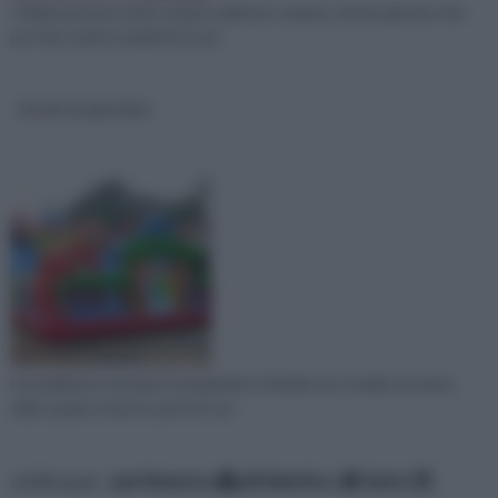
I bimbi passano molto tempo nella loro camera, sia per giocare che
per fare i primi compiti di scuol
Giochi da giardino
L'installazione dei giochi da giardino richiede uno studio accurato
dello spazio esterno, perché son
ordina per:
pertinenza
alfabetico
data