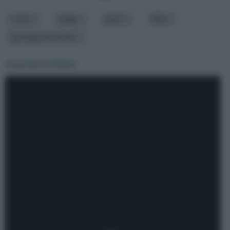
costo
luogo
spazi
stile
tipologia di arredo
Guarda il Video