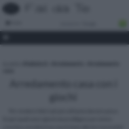
Forum
tu sei in :
rifaidate.it
»
Arredamento
»
Arredamento
casa
Arredamento casa con i
giochi
Per rendere felici i più piccoli basta davvero poco.
Scopri quali sono i giochi da prediligere per la loro
crescita e arreda la tua casa in base alle loro necessità!