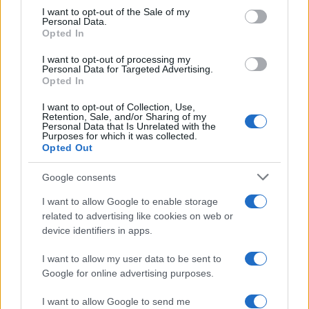
services and may gather and store information including but
I want to opt-out of the Sale of my
Personal Data.
not limited to your visit or usage behaviour. You may click to
Opted In
grant or deny consent to Google and its third-party tags to
use your data for below specified purposes in below Google
I want to opt-out of processing my
consent section.
Personal Data for Targeted Advertising.
Opted In
I want to opt-out of Collection, Use,
Retention, Sale, and/or Sharing of my
Personal Data that Is Unrelated with the
Purposes for which it was collected.
Opted Out
Google consents
I want to allow Google to enable storage
related to advertising like cookies on web or
device identifiers in apps.
I want to allow my user data to be sent to
Google for online advertising purposes.
I want to allow Google to send me