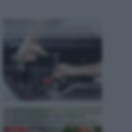
MANUTENZIONE AUTOMOBILE
In tempi come questi, il fai da te è una cosa che
aggrada sempre di piu, quando si tratta della prop...
ATTREZZI DA GIARDINO
Picconi, rastrelli e vanghe: Tutti e tre questi
elementi sono indicati per la lavorazione del terren...