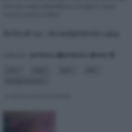
Una casa a misura di bambino è un luogo in cui può
crescere sereno e felice!
Articoli su : Arredamento casa
ordina per:
pertinenza
alfabetico
data
costo
luogo
spazi
stile
tipologia di arredo
arredare la cameretta dei bambini