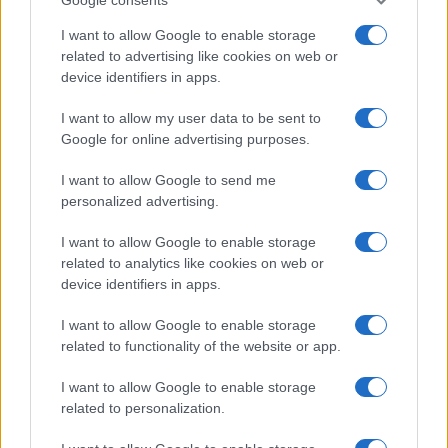
I want to allow Google to enable storage
related to advertising like cookies on web or
device identifiers in apps.
I want to allow my user data to be sent to
Google for online advertising purposes.
©2026 - rifaidate.it - p.iva 03338800984
Privacy
Pubblicità
I want to allow Google to send me
personalized advertising.
I want to allow Google to enable storage
related to analytics like cookies on web or
device identifiers in apps.
I want to allow Google to enable storage
related to functionality of the website or app.
I want to allow Google to enable storage
related to personalization.