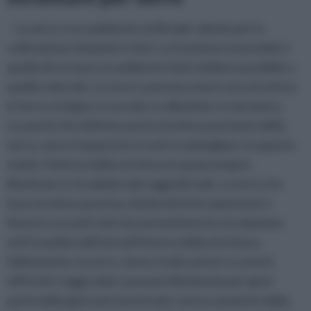
La serra, è un ambiente artificiale, ideato per la
coltivazione di piante e fiori. La funzione essenziale è
quella di ricreare un ambiente il più similare possibile a
quello naturale. Le serre, possono avere una struttura
in ferro, in legno, in acciaio, in alluminio, in muratura.
Le pareti che definiscono la struttura portante della
serra, sono trasparenti, in vetro o plexiglass: in questo
modo, l’interno della struttura è quasi sempre
illuminato e riscaldato dai raggi del sole. La serra, ha
luna struttura precisa, dotata di tetto spiovente e
finestre su tutti i lati che permettano la circolazione
ed il ricambio dell’aria all’interno della struttura.
Solitamente, la serra, viene rivolta ad est o a ovest,
affinchè i raggi solari, possano illuminarla per gran
parte della giornata favorendo cosi un aumento della