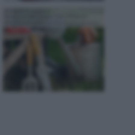
ATTREZZI DA GIARDINO
Picconi, rastrelli e vanghe: Tutti e tre questi
elementi sono indicati per la lavorazione del terren...