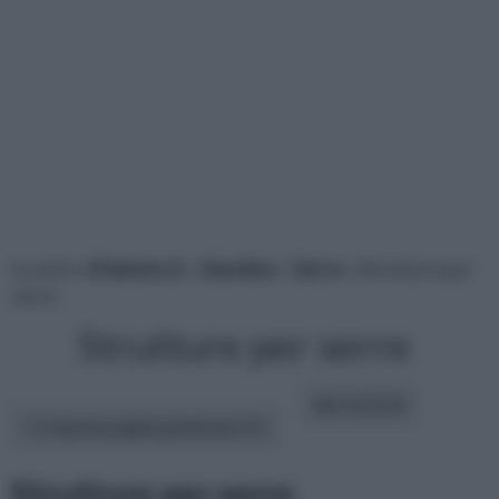
tu sei in :
rifaidate.it
»
Giardino
»
Serre
» Strutture per
serre
Strutture per serre
altri articoli:
In questa pagina parleremo di :
Strutture per serre