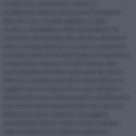
al vento; il suo orientamento, favorisce il
riscaldamento della struttura, poichè l’inclinazione
della serra, non crea ombreggiatura. Le altre
strutture, sono ideali per diversi tipi di piante, che
necessitano di una temperatura più alta e di una luce
diversa. Il volume della serra, è un’altra caratteristica
essenziale, poiché determina il rapporto tra grandezza
e temperatura: nelle serre fredde, il volume deve
necessariamente mantenere parametri alti, mentre
nelle serre riscaldate, più è alto il volume della serra,
maggiore sarà al condensa che si creerà all’interno
della struttura stessa. Altro parametro che differenzia
una struttura di una serra da un’altra, è la copertura
della stessa: il vetro e la plastica, posseggono
caratteristiche diverse: mentre il primo respinge i
raggi ultravioletti, ha un’ottima trasparenza e