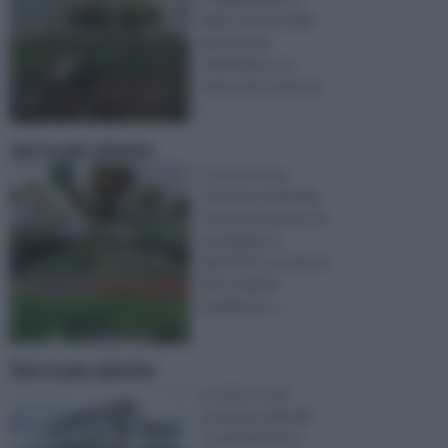
della crescita delle
piantine da
coltivazione. La
serra, può essere ac
...
serra per piante
La serra è una
struttura artificiale,
che ha la funzione di
proteggere e
favorire la crescita di
fiori e piante.
L’ambiente c ...
Serre per piante
La serra, è una
struttura utile alla
crescita di fiori e