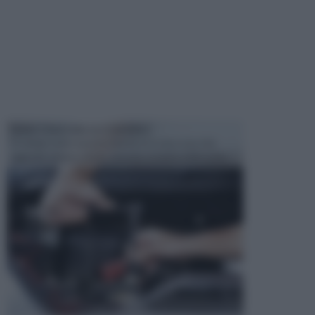
MANUTENZIONE AUTOMOBILE
In tempi come questi, il fai da te è una cosa che
aggrada sempre di piu, quando si tratta della prop...