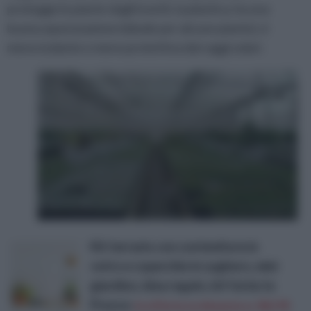
protegge le piante dagli insetti, la plastica, ha una
buona opacizzazione (ideale per alcune piante), è
meno isolante e meno protettiva dai raggi solari.
Kit terrario con contenitore in
vetro e coperchio in sughero, mini
giardino, idea regalo, kit fai da te
Prezzo:
in offerta su Amazon a: 38,57€