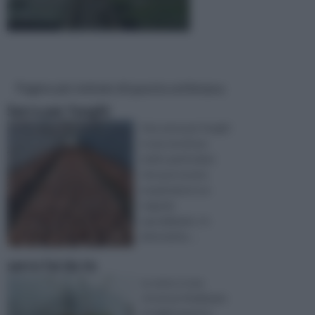
Pagine più visitate di questa settimana
Serra per funghi
Una serra per funghi
è una struttura
molto particolare
che può essere
acquistata in un
negozio
specializzato. In
alternativa ...
serre fai da te
La serra, è una
struttura finalizzata
al miglioramento