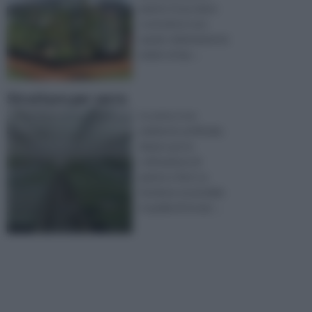
piante. Essa viene
costruita in uno
spazio relativamente
ampio ed ap ...
Strutture per serre
La serra, è un
ambiente artificiale,
ideato per la
coltivazione di
piante e fiori. La
funzione essenziale
è quella di ricrear ...