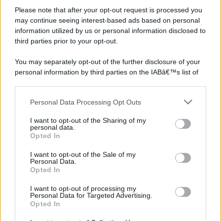
Please note that after your opt-out request is processed you
may continue seeing interest-based ads based on personal
©2026 - rifaidate.it - p.iva 03338800984
Privacy
Pubblicità
information utilized by us or personal information disclosed to
third parties prior to your opt-out.
You may separately opt-out of the further disclosure of your
personal information by third parties on the IABâ€™s list of
downstream participants.
Personal Data Processing Opt Outs
This information may also be disclosed by us to third parties
on the IABâ€™s List of Downstream Participants that may
I want to opt-out of the Sharing of my
further disclose it to other third parties.
personal data.
Opted In
Please note that this website/app uses one or more Google
services and may gather and store information including but
I want to opt-out of the Sale of my
Personal Data.
not limited to your visit or usage behaviour. You may click to
Opted In
grant or deny consent to Google and its third-party tags to
use your data for below specified purposes in below Google
I want to opt-out of processing my
consent section.
Personal Data for Targeted Advertising.
Opted In