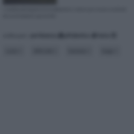
I tradizionali impianti di riscaldamento, stanno per essere sostituiti
da nuovi impianti, apostrofat
ordina per:
pertinenza
alfabetico
data
costo
difficoltà
funzione
luogo