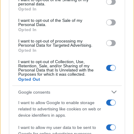
further disclose it to other third parties.
personal data.
Opted In
Please note that this website/app uses one or more Google
services and may gather and store information including but
I want to opt-out of the Sale of my
Personal Data.
not limited to your visit or usage behaviour. You may click to
Opted In
grant or deny consent to Google and its third-party tags to
use your data for below specified purposes in below Google
I want to opt-out of processing my
consent section.
Personal Data for Targeted Advertising.
Opted In
I want to opt-out of Collection, Use,
Retention, Sale, and/or Sharing of my
Personal Data that Is Unrelated with the
Purposes for which it was collected.
Opted Out
Google consents
I want to allow Google to enable storage
related to advertising like cookies on web or
device identifiers in apps.
I want to allow my user data to be sent to
Google for online advertising purposes.