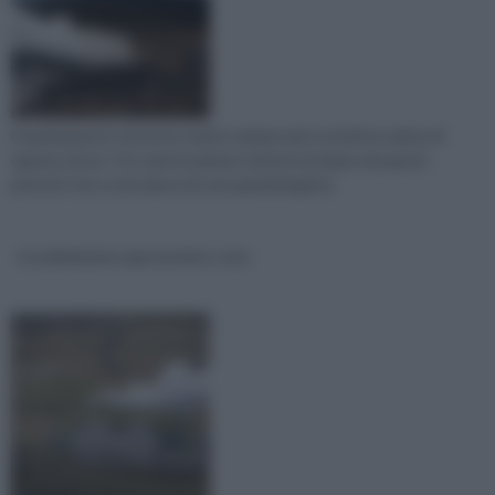
L'inquinamento terrestre mette sempre più a rischio la salute di
ognuno di noi. Tra i tanti modi per mettersi al riparo da questi
pericoli c'è la costruzione di case geobiologiche
riscaldamento geotermico casa