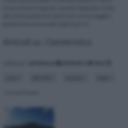
trovare tutte le risposte a queste domande e tante
altre informazioni nei nostri testi; entra e leggili, il
geotermico non avrà più segreti per te!
Articoli su : Geotermico
ordina per:
pertinenza
alfabetico
data
costo
difficoltà
funzione
luogo
Casa geobiologica