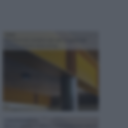
TRAVI
Il fai da te non consiste solo nell' occuparsi del
confezionamento di piccoli og...
CONTROSOFFITTI
Spesso, quando si edifica o si ristruttura una casa, si