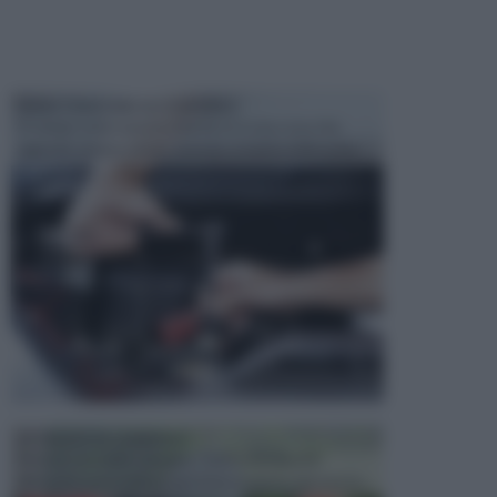
MANUTENZIONE AUTOMOBILE
In tempi come questi, il fai da te è una cosa che
aggrada sempre di piu, quando si tratta della prop...
ATTREZZI DA GIARDINO
Picconi, rastrelli e vanghe: Tutti e tre questi
elementi sono indicati per la lavorazione del terren...