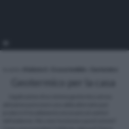
tu sei in :
rifaidate.it
»
Ecosostenibile
»
Geotermico
Geotermico per la casa
L'applicazione di un sistema geotermico ad una
abitazione può essere una valida alternativa per
produrre il riscaldamento necessario al comfort
dell'ambiente. Ma come funzionano questi sistemi?
Come vanno installati? E'difficile utilizzarli? Potrai