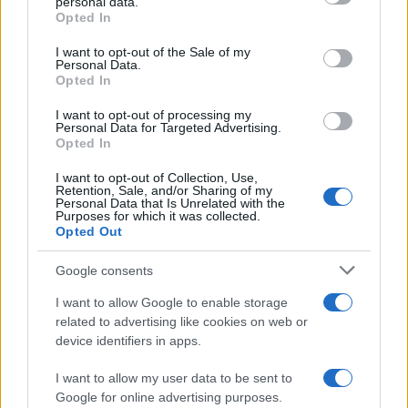
personal data.
Opted In
Please note that this website/app uses one or more Google
services and may gather and store information including but
I want to opt-out of the Sale of my
Personal Data.
not limited to your visit or usage behaviour. You may click to
Opted In
grant or deny consent to Google and its third-party tags to
use your data for below specified purposes in below Google
I want to opt-out of processing my
consent section.
Personal Data for Targeted Advertising.
Opted In
I want to opt-out of Collection, Use,
Retention, Sale, and/or Sharing of my
Personal Data that Is Unrelated with the
Purposes for which it was collected.
Opted Out
Google consents
I want to allow Google to enable storage
related to advertising like cookies on web or
device identifiers in apps.
I want to allow my user data to be sent to
Google for online advertising purposes.