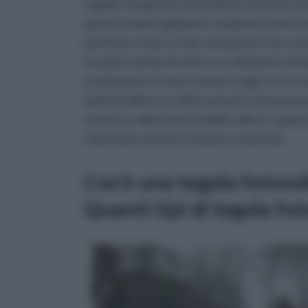
tegola. L'impianto fotovoltaico ottenuto att
questo modo inglobato completamente nella 
perfetta. In più c'è da considerare che una
funzioni: prima di tutto è un elemento di i
esattamente come i comuni coppi. In second
policristallino o in silicio amorfo, che posso
numero e alla potenza delle celle le capac
varieranno anche in maniera notevole.
Cos'è una tegola fotovol
Quanti tipi di tegola fo