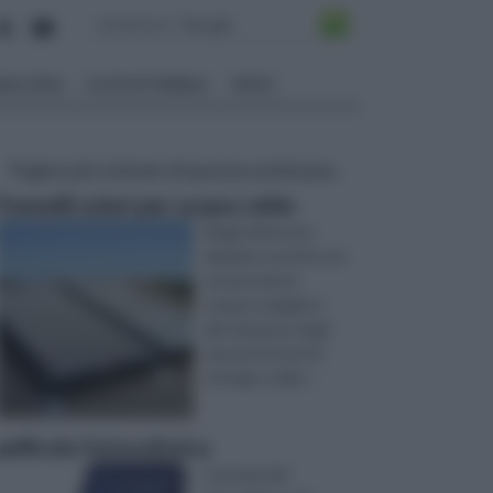
ALI EDILI
ECOSOSTENIBILE
VIDEO
Pagine più visitate di questa settimana
Pannelli solari per acqua calda
Negli ultimi anni
abbiamo assistito ad
un'attenzione
sempre maggiore
alla riduzione degli
sprechi di fonti di
energia e delle ...
pellicola fotovoltaica
Il mondo del