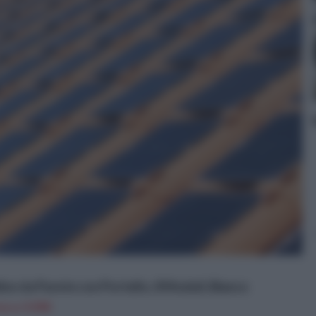
ino da Parete con Portello, 8 Moduli, Bianco
n a: 9,99€