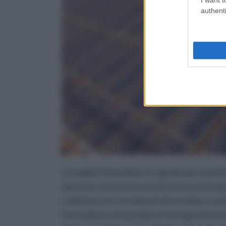
authenti
La tegola fotovoltaica è uguale per aspetto
del tetto, tuttavia le sue struttura e funz
realizzato con un impasto di ceramica comun
fotovoltaico che produce l'energia elettri