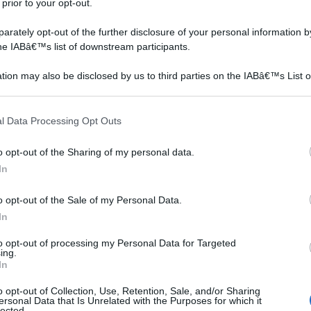
 prior to your opt-out.
rately opt-out of the further disclosure of your personal information by
the IABâ€™s list of downstream participants.
tion may also be disclosed by us to third parties on the IABâ€™s List o
articipants that may further disclose it to other third parties.
 that this website/app uses one or more Google services and may gath
nativa molto valida rispetto ai pannelli solari: sono
l Data Processing Opt Outs
including but not limited to your visit or usage behaviour. You may click 
saggistici. Questo è un notevole vantaggio e un fatto a
 to Google and its third-party tags to use your data for below specifi
o opt-out of the Sharing of my personal data.
la cella fotovoltaica è perfettamente integrata nel manto
ogle consent section.
In
davvero molto alta. La tegola fotovoltaica è leggera,
vengano istallate strutture portanti aggiuntive per
o opt-out of the Sale of my Personal Data.
non va effettuata soltanto sui tetti a spiovente in
In
e facciate e sui tetti piani. Anche se l'orientamento o
to opt-out of processing my Personal Data for Targeted
otovoltaiche hanno sempre un'alta resa energetica
ing.
In
fatti possono produrre energia elettrica sia se colpite
 il cielo è parzialmente coperto.
o opt-out of Collection, Use, Retention, Sale, and/or Sharing
ersonal Data that Is Unrelated with the Purposes for which it
lected.