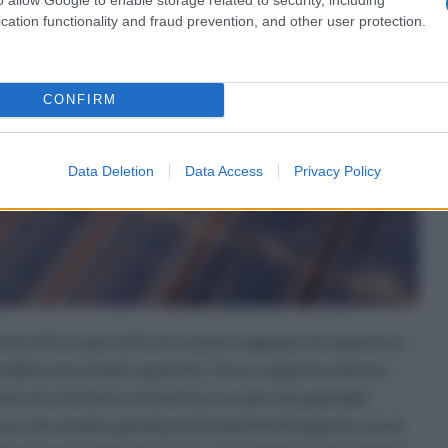
cation functionality and fraud prevention, and other user protection.
CONFIRM
Data Deletion
Data Access
Privacy Policy
 in tutto e per tutto ai comuni coppi per la copertura
ionalità sono molto superiori. Ha un supporto di base
e al cui interno si inserisce un piccolo pannello
ca e che risulta quindi perfettamente integrato con la