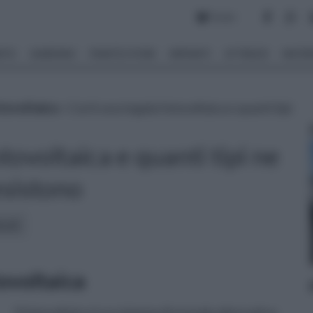
Forum
NTO
GIARDINO
PIANTE E FIORI
IMPIANTI
ATTREZZI
MATERI
tovoltaico
» Cos'è una tegola fotovoltaica e quanti tipi
tovoltaica e quanti tipi ne
esistono
icoli:
ovoltaica
Il fotovoltaico è un sistema di energia alternativa