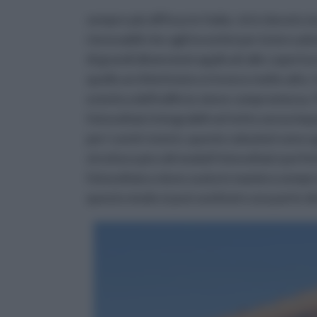
sempre più diffuso in Italia: ciò è dovuto si
rinnovabili che agli incentivi per la loro ad
di grandi dimensioni applicati alle copertu
quello architettonico è invece molto alto. In
estetica dell'edificio viene compromessa. 
fotovoltaici integrabili nel tetto senza impa
per i centri storici, queste soluzioni sono u
struttura piccoli moduli fotovoltaici perf
fotovoltaica viene usata in maniera sempre m
questo modo si può sostituire una parte de