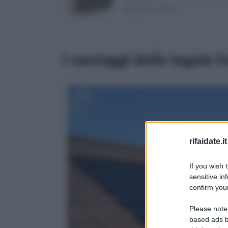
(Risparmi 1,12€)
I vantaggi delle tegole 
rifaidate.it
If you wish 
sensitive in
confirm your
Please note
based ads b