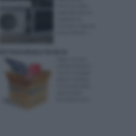
interni, ha subìto,
negli ultimi anni, un
cambiamento
notevole, in risposta
ad una serie di e ...
kit fotovoltaico fai da te
Oggi, e con una
tendenza molto in
crescita, sentiamo
parlare e parliamo
noi stessi in prima
persona di kit
fotovoltaico fai d ...