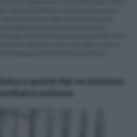
raverso il collegamento in serie delle tegole risulta in
copertura dell'edificio: la resa estetica è perciò
 tegola fotovoltaica svolge allo stesso tempo più
mpermeabilizzazione della copertura del tetto,
o luogo sfruttano l'energia solare grazie alle celle in
no essere collegate in serie o in parallelo. In base al
ità di immagazzinamento dell'energia elettrica
taica e quanti tipi ne esistono:
tovoltaica esistono