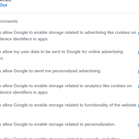
o su tetto piano per 12 pannelli fotovoltaici
Out
on a: 520€
consents
o allow Google to enable storage related to advertising like cookies on
evice identifiers in apps.
a fotovoltaica
o allow my user data to be sent to Google for online advertising
s.
to allow Google to send me personalized advertising.
o allow Google to enable storage related to analytics like cookies on
evice identifiers in apps.
o allow Google to enable storage related to functionality of the website
o allow Google to enable storage related to personalization.
o allow Google to enable storage related to security, including