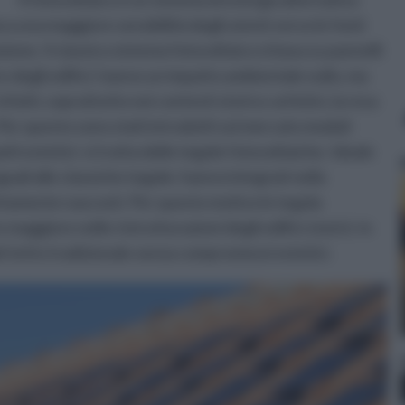
a a una maggiore sensibilità degli utenti verso le fonti
ozione. Il classico sistema fotovoltaico si basa su pannelli
re degli edifici: hanno un impatto ambientale nullo, ma
fatti, soprattutto nei contesti storico-artistici, la resa
Per questo sono stati introdotti sul mercato moduli
tti estetici: si tratta delle tegole fotovoltaiche. Ideale
guali alle classiche tegole: hanno integrati nella
ettamente nascosti. Per questo motivo le tegola
aggiore nelle ristrutturazioni degli edifici storici: in
l tetto tradizionale senza compromessi estetici.