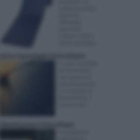
fotovoltaico sta
cambiando le forme
di gestione
dell’energia,
apportando
continue novità al
settore tecnologico.
...
nuove tecnologie fotovoltaico
Le nuove tecnologie
per il fotovoltaico
sono qualcosa di
molto interessante
e, al contempo, di
importante per il
nostro mondo ...
climatizzatori fotovoltaici
Il riscaldamento
degli ambienti