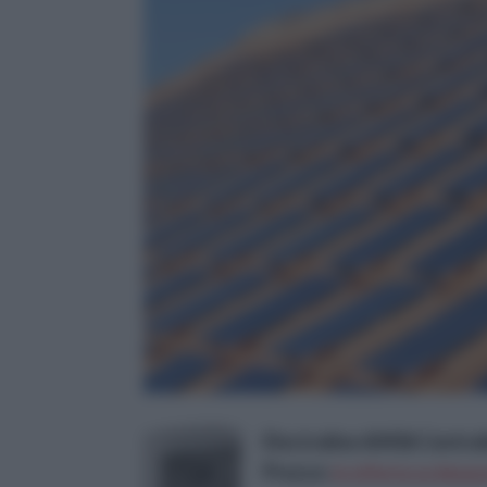
Electraline 60436 Central
Prezzo:
in offerta su Amazo