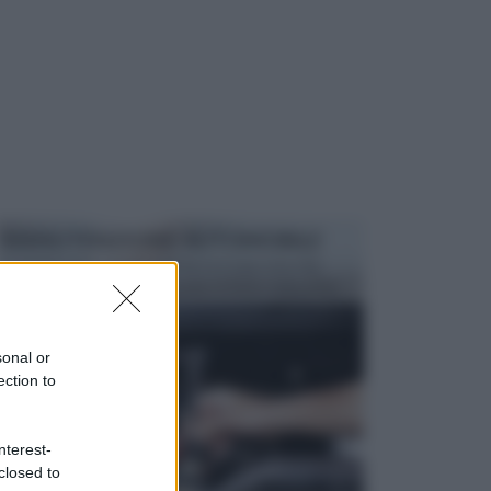
MANUTENZIONE AUTOMOBILE
In tempi come questi, il fai da te è una cosa che
aggrada sempre di piu, quando si tratta della prop...
sonal or
ection to
nterest-
closed to