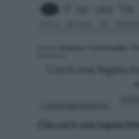
FAI DA TE
PARETI SOLAI
CASA
ARREDAME
tu sei in :
rifaidate.it
»
Ecosostenibile
»
Fo
ne esistono
Cos'è una tegola fo
altri art
In questa pagina parleremo di :
Che cos'è una tegola fot