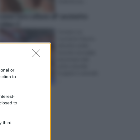
di plastica ap ...
come fare collane all' uncinetto
video 2
Fermate con
l’uncinetto il lavoro
del primo anello,
facendo una maglia
bassissima nella
prima catenella.
sonal or
Eseguite 3 catenelle
ection to
...
nterest-
closed to
 third