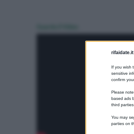
Guarda il Video
rifaidate.it
If you wish 
sensitive in
confirm your
Please note
based ads b
third parties
You may sepa
parties on 