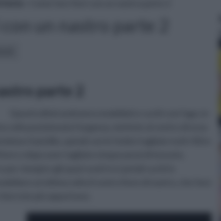
tteria
» Come fare fiori con un nastro parte 2
 con un nastro parte 2
icoli:
astro parte 2
Questi ultimi andranno modellati e cuciti con l'ago, in
a volta posizionata l'organza, mettete al centro di essa
tare il pistillo, quindi con le forbici tagliate tutti i fili in
ore e dopo aver tagliato cinque pezzi di tessuto,
 per riempire gli spazi vuoti tra i petali cuciti in
ellare un'ultima volta il vostro fiore di nastro, che farà
 riterrete più opportuno.