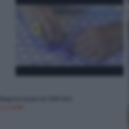
i Bagutta casual cod. 1929-02 G
n a: 16,99€