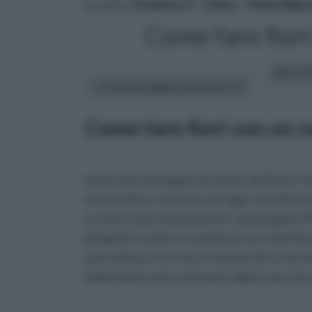
tu sei in :
rifaidate.it
»
Video
»
Video Bigio
Come fare fiori
altri art
In questa pagina parleremo di :
Come fare fiori con un n
modo che rimangano al centro del fiore. Un
una perlina e cucitela con l'ago, in modo da imi
eccesso. Successivamente capovolgete il fi
piegateli a metà e cuciteli sul retro del fiore
precedenza. Ora non vi rimane altro che mod
bella mostra di sé nel punto della casa che