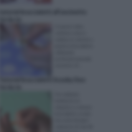
tutorial braccialetti all’uncinetto
fai da te
In questo video
vedremo come si
realizza un colorato e
grazioso braccialetto
utilizzando
pochissimi materiali:
uncinetto, fil ...
Tutorial braccialetti Scooby Doo
fai da te
Per realizzare
facilmente un
simpatico e colorato
braccialetto scooby
doo avete bisogno
solamente di: due fili