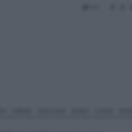
Forum
NTO
GIARDINO
PIANTE E FIORI
IMPIANTI
ATTREZZI
MATERI