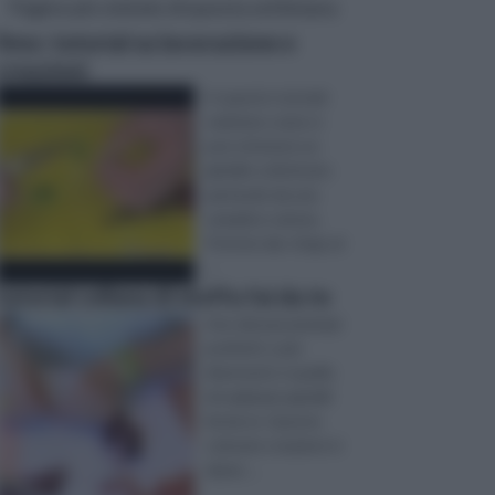
Pagine più visitate di questa settimana
fimo: tutorial su lavorazione e
creazioni
In questo tutorial
vedremo come si
può ottenere un
gioiello sofisticato
partendo da una
semplice catena.
Potrete dar sfogo al
...
tutorial collana di stoffa fai da te
Uno dei passatempi
preferiti, e più
divertenti, è quello
di realizzare gioielli
fai da te. Queste
colorate creazioni vi
daran ...