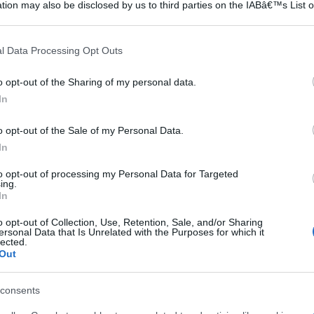
tion may also be disclosed by us to third parties on the IABâ€™s List o
articipants that may further disclose it to other third parties.
 that this website/app uses one or more Google services and may gath
l Data Processing Opt Outs
including but not limited to your visit or usage behaviour. You may click 
 to Google and its third-party tags to use your data for below specifi
o opt-out of the Sharing of my personal data.
ogle consent section.
In
o opt-out of the Sale of my Personal Data.
In
to opt-out of processing my Personal Data for Targeted
ing.
In
o opt-out of Collection, Use, Retention, Sale, and/or Sharing
ersonal Data that Is Unrelated with the Purposes for which it
lected.
Out
consents