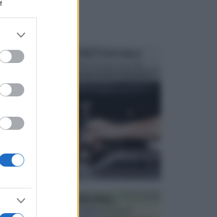
f
er and store
to grant or
ed purposes
MANUTENZIONE AUTOMOBILE
In tempi come questi, il fai da te è una cosa che
aggrada sempre di piu, quando si tratta della prop...
ATTREZZI DA GIARDINO
Picconi, rastrelli e vanghe: Tutti e tre questi