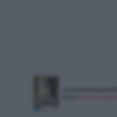
portachiavi donna gioiell
Prezzo:
in offerta su Amazo