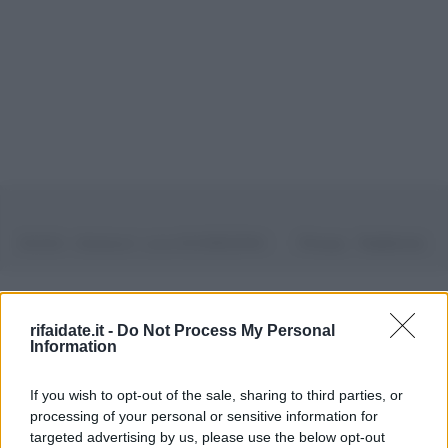
©2026 - rifaidate.it - p.iva 03338800984
Privacy
Pubblicità
rifaidate.it -
Do Not Process My Personal
Information
If you wish to opt-out of the sale, sharing to third parties, or
processing of your personal or sensitive information for
targeted advertising by us, please use the below opt-out