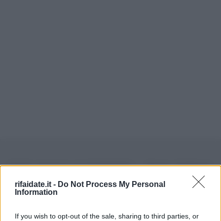
©2026 - rifaidate.it - p.iva 03338800984
Privacy
Pubblicità
rifaidate.it -
Do Not Process My Personal
Information
If you wish to opt-out of the sale, sharing to third parties, or