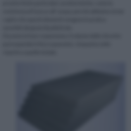
prootto finito particolari caratteristiche, come la
resistenza al fuoco e all’ acqua, perché abbiamo ormai
capito che questi elementi vengono in pratica
assorbiti dai grani di polistirolo.
Durante la fase i espansione, il volume delle sferette
può espandersi fino a quaranta- cinquanta volte
rispetto a quello iniziale.