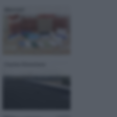
Materiali
Guaina bituminosa