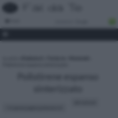
Forum
tu sei in :
rifaidate.it
»
Fai da te
»
Materiali
»
Polistirene espanso sinterizzato
Polistirene espanso
sinterizzato
altri articoli:
In questa pagina parleremo di :