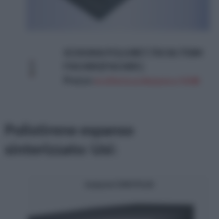
SCHIUMA POLIURET.750 1K/750M
FISCHER [FISCHER ]
Prezzo:
in offerta su Amazon a: 9,03€
Polistirene espanso
sinterizzato: Usi: