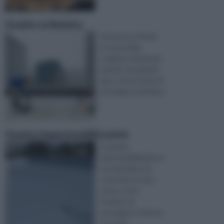
Guaina ardesiata
Attraverso il fai da
te è possibile
svolgere moltissime
attività, di qualsiasi
tipo: sotto il nome di
bricolage le attività p
...
Guaina impermeabilizzante
La guaina
impermeabilizzante è
un materiale che,
come dice il nome
stesso, ha la
funzione di
proteggere i balconi,
i terrazzi ...