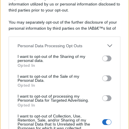
information utilized by us or personal information disclosed to
third parties prior to your opt-out.
You may separately opt-out of the further disclosure of your
personal information by third parties on the IABâ€™s list of
downstream participants.
Personal Data Processing Opt Outs
This information may also be disclosed by us to third parties
on the IABâ€™s List of Downstream Participants that may
I want to opt-out of the Sharing of my
further disclose it to other third parties.
personal data.
Opted In
Please note that this website/app uses one or more Google
services and may gather and store information including but
I want to opt-out of the Sale of my
Personal Data.
not limited to your visit or usage behaviour. You may click to
Opted In
grant or deny consent to Google and its third-party tags to
use your data for below specified purposes in below Google
I want to opt-out of processing my
consent section.
Personal Data for Targeted Advertising.
Opted In
I want to opt-out of Collection, Use,
Retention, Sale, and/or Sharing of my
Personal Data that Is Unrelated with the
Purposes for which it was collected.