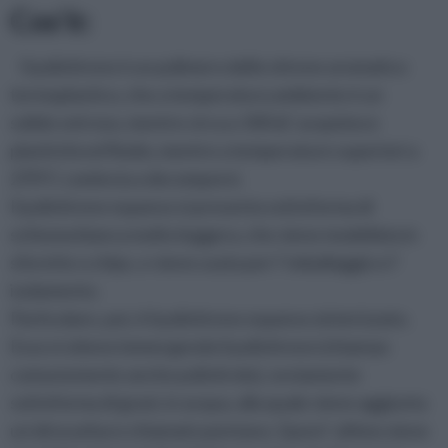
Cos'è:
Il polistirene è un polimero dello stirene aromatico
termoplastico, che a temperatura ambiente è un
solido vetroso, mentre circa a 100 àC acquisisce
plasticità ed fluido, mentre a temperature superiori a
270°C comincia a decomporsi.
Il polistirene espanso si presenta sottoforma di
schiuma bianca molto leggera, che viene modellata in
sferette o chips, e viene usata per l’ imballaggio e l’
isolamento.
Particolare, poi, è il polistirene espanso sinterizzato.
Esso si otiene immergendo il polistirene (chiamao
comunemente anche polistirolo), ovviamente
sottoforma di grani, in acqua, alla quale viene aggiunta
un idrocarburo chiamato pentano. Quest’ ultimo viene