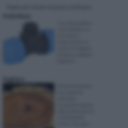
Pagine più visitate di questa settimana
Polietilene
I raccordi propilene
sono realizzati con
un sistema a
compressione e a
scatto. Si collegano
ai tubi per realizzare
impianti d ...
Sughero
il fai da te permette
di occuparsi di
tantissime
occupazioni, ognuna
delle quali fa parte di
un determinato
settore. Per ques ...