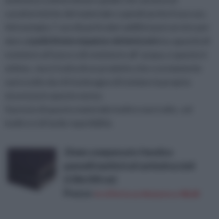
caratteristiche del materiale e quindi anche il suo uso.
Ad esempio, l’ uso di particolari additivi può servire per
dare al
polistirene espanso sinterizzato
la capacità di
resistere al fuoco o di resistenre all’ acqua, e questo è
ottimo , ma si tratta di un prodotto che o ovviamente
sarà scelto da chi ha bisogno di tutelare la propria
sicurezza in questo senso.
Il prezzo di questo materiale inoltre non è alto , ed
inoltre è di facile reperibilità.
21mm compensato fenolico
pannelli multistrati antisdruccioli
(130x100 cm)
Prezzo:
in offerta su Amazon a: 88,6€