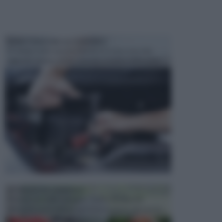
MANUTENZIONE AUTOMOBILE
In tempi come questi, il fai da te è una cosa che
aggrada sempre di piu, quando si tratta della prop...
ATTREZZI DA GIARDINO
Picconi, rastrelli e vanghe: Tutti e tre questi
elementi sono indicati per la lavorazione del terren...