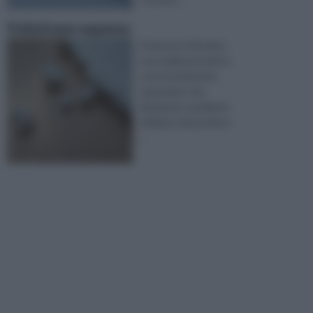
Polistirene espanso
Attaverso il fai date
è possibile prendersi
cura di moltissime
operazioni, che,
altrimenti, sarebbero
affidati a dei professi
...