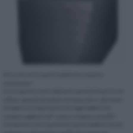
Ma a cosa serve questo polistirene espanso
sintetizzato?
Esso in genere viene utilizzato soprattutto per le sue
ottime capacità di isolante termoacustico, derivante
sia dalla sua composizione che dagli additivi che
vengono aggiunti nell’ acqua e vengono assorbiti.
Ovviamente sono soprattutto questi additivi che poi
andranno a determinare quelle che saranno le