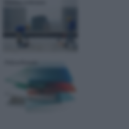
Guaina ardesiata
Policarbonato