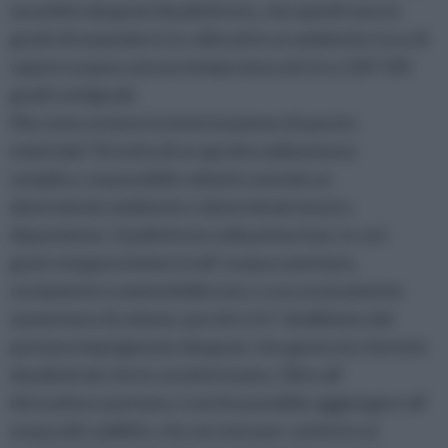
assorbito dai grani di polistirene, che quindi sono in
grado di espandersi se collocati in un ambiente ricco di
vapore acqueo ad una temperatura di circa 120-130
gradi centigradi.
Ma come avviene la sinterizzazione di questo
materiale? Si tratta di un apratica abbastanza
semplice, ma possibile soltanto avendo un
determinato ambiente e determinati mezzi a
disposizione. Il polistirene nella prima fase, in cui i
grani vengono immersi nell’ acqua e pentano,
ovviamente si ammorbidiscono, e successivamente
aumentano di volume, perché vi è l’ ebollizione del
pentano imprigionato dai grani, che genera le sferette
di polistirolo che lo caratterizzano. Oltre all’
idrocarburo pentano, è anche possibile aggiungere all’
acqua altri additivi, che servono per conferire al