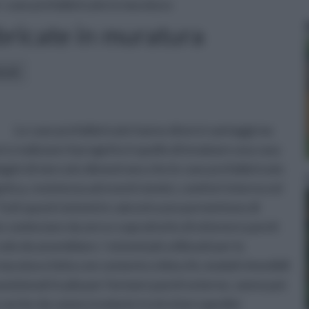
» case prefabbricate in muratura
bricate in muratura
icoli:
Le case prefabbricate hanno diversi vantaggi ma
o realizzare il progetto è quello di innalzare una casa
agini di mercato dimostrano che le case prefabbricate
ica, resistenza ad eventi sismici, comfort interno ed
utti questi sistemi in calcestruzzo permettono di
 cominciare da zero e soprattutto di ottenere pareti
olo da assemblare. I sistemi più utilizzati per la
muratura fatta con cemento o blocchi, moduli rimovibili
 posizionati in pila per formare pareti esterne, vanno poi
anche da camera isolante tra le intercapedini