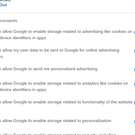
ella
anche quello della
trascorrere bene il proprio
Out
ie.
costruzione di strutture o
tempo libero, facendo in
è
del loro restauro o ancora
modo di divertirsi, di
consents
 da
della loro riparazione.
spendere bene del tempo
Tuttavia, è necessario ...
e anche di compiere
o allow Google to enable storage related to advertising like cookies on
operazioni ...
evice identifiers in apps.
X8
o allow my user data to be sent to Google for online advertising
on a: 1099€
s.
to allow Google to send me personalized advertising.
o allow Google to enable storage related to analytics like cookies on
nnelli
evice identifiers in apps.
I pannelli prefabbricati sono costruiti in
o allow Google to enable storage related to functionality of the website
fabbrica e trasportati direttamente sul
cantiere con una gru che si occupa di
o allow Google to enable storage related to personalization.
posizionarli al posto giusto per favorire il
montaggio degli operai. La maggior parte dei
o allow Google to enable storage related to security, including