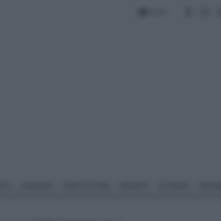
Forum
NTO
GIARDINO
PIANTE E FIORI
IMPIANTI
ATTREZZI
MATERI