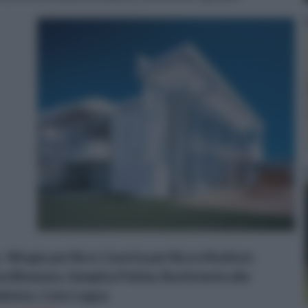
ifugio per Ricci, Casetta per Ricci e Roditori,
e Bitumato, Semplice Pulizia, Restistente alle
birinto, Color Legno