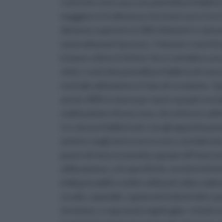
Costruire una casa con pannelli prefabbricat
maggiore è la distanza che intercorre tra l’
distanze superiori ai 300 chilometri e dove
notevolmente il prezzo. Tuttavia i costi d
in base a diversi fattori. Se si considera u
città, i costi dei pannelli prefabbricati sono
normale abitazione in fase di creazione. Qu
anche 40% in meno per metro quadro inciden
realizzazione di una casa, che al lavoro ultim
Le case prefabbricate con gli appositi pann
mentre negli anni scorsi erano considerate s
punto di vista economico grazie all’intervent
utilizzazione, e le specifiche caratteristi
indispensabili e molto utilizzati nella real
scuole, ospedali, capannoni industriali e qu
termiche, e sopratutto ignifughe. Infatti un