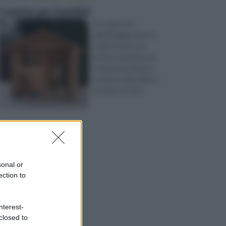
Casette per bambini
Occuparsi di
giardinaggio spesso
rappresenta una
buona soluzione per
trascorrere bene il
proprio tempo libero,
facendo in mod ...
sonal or
ection to
nterest-
closed to