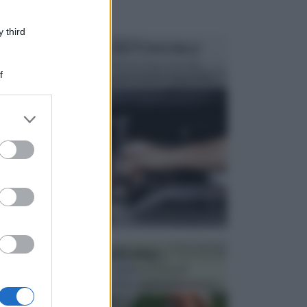
 third
MANUTENZIONE AUTOMOBILE
In tempi come questi, il fai da te è una cosa che
f
aggrada sempre di piu, quando si tratta della prop...
er and store
to grant or
ed purposes
ATTREZZI DA GIARDINO
Picconi, rastrelli e vanghe: Tutti e tre questi
elementi sono indicati per la lavorazione del terren...