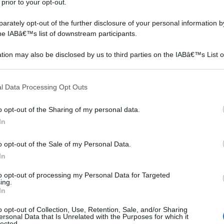
 prior to your opt-out.
utilizzare diversi sistemi di schiuma, ideali per riempire
 nel contempo sigillarne le aperture. Anche in questo
rately opt-out of the further disclosure of your personal information by
ndo già perfettamente levigati e si prestano ad ottimi
the IABâ€™s list of downstream participants.
tion may also be disclosed by us to third parties on the IABâ€™s List o
articipants that may further disclose it to other third parties.
Strutture in legno
Casette per bambini
 that this website/app uses one or more Google services and may gath
l Data Processing Opt Outs
including but not limited to your visit or usage behaviour. You may click 
 to Google and its third-party tags to use your data for below specifi
o opt-out of the Sharing of my personal data.
ogle consent section.
In
o opt-out of the Sale of my Personal Data.
In
to opt-out of processing my Personal Data for Targeted
ing.
In
 che
Attraverso il fai da te ci si
Occuparsi di giardinaggio
li
può occupare di tanti
spesso rappresenta una
o opt-out of Collection, Use, Retention, Sale, and/or Sharing
settori, tra i quali vi è
buona soluzione per
ersonal Data that Is Unrelated with the Purposes for which it
lected.