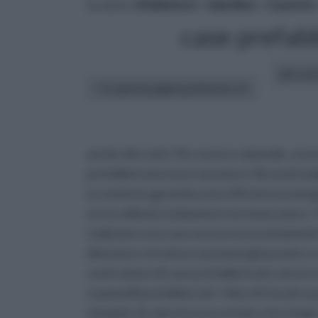
tu sei in :
rifaidate.it
»
Giardino
»
Casette
case prefab
altri art
In questa pagina parleremo di :
anche dei costi. Per essere razionale, ovver
prefabbricata ma in muratura. Recenti ind
in cemento garantiscono efficienza energet
un eccellente isolamento termoacustico. T
realizzare una casa senza necessariamente
divisorie e strutture portanti già pronte e s
costruzione di case prefabbricate sono in 
e pannelli prefabbricati. I blocchi forati e
riempite di calcestruzzo armato che funge 