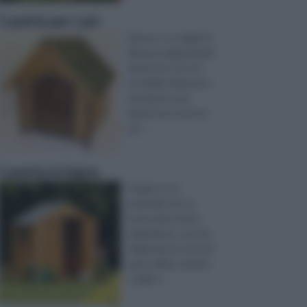
Casette per cani
Spesso, si sceglie di
allevare degli animali
domestici, di cui è
possibile imparare a
prendersi cura,
dando loro tutte le
att ...
Casette in legno
Il legno è un
materiale che si
ricava dai tronchi
degli alberi, o anche
degli arbusti, facenti
parte della conifere
o delle l ...