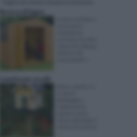
Pagine più visitate di questa settimana
Baracca di legno
La baracca di legno è
una struttura
funzionale ed
economica che viene
sempre più realizzata
all'interno del
proprio giardino ...
Casette per uccelli
Spesso, quando ci si
occupa di
giardinaggio, o
semplicemente
quando si ama la
natura e gli animali, si
sente la necessità di
...