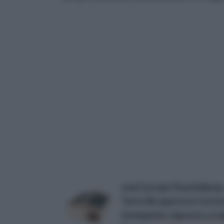
oneConcept Stachelburg - R
Tetto Ricoperto in Carton
Intemperie, Ingresso a La