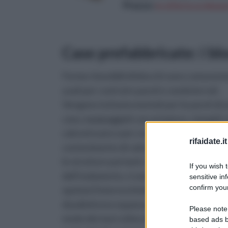
Prezzo:
in offerta su Amazo
Case prefabbricate: i bl
Forme rimovibili di blocchi sono comunem
usati per costruire pareti e seminterrati.
Vengono tuttavia montati per le pareti di 
casa, equipaggiati con armature, riempiti 
calcestruzzo e per creare vasche di
rifaidate.it
contenimento di calcestruzzo per irrobust
le strutture portanti. A riguardo
If you wish 
dell’isolamento, ci sono diverse
sensitive in
confirm your
opzioni;l'interno infatti può essere ricope
di polistirene espanso e rifinito nello stess
Please note
modo dei muri a blocchi rendendoli solidi e
based ads b