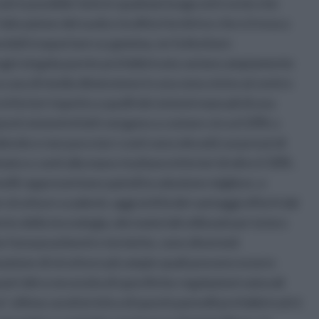
i è possibile farlo in qualsiasi luogo ed è ovvio che
ubicazione del suolo e la ditta fornitrice che si trova a
ndoli trasportare su gomma, ne fa lievitare
i ogni singola parete prefabbricata variano ampiamente
na casa di media dimensione in una zona vicino al centro
 inferiori rispetto a quelli dei sistemi manuali di una
esti sistemi infatti vengono a costare circa il 20% o
do e non poco (se i costi sono elevati) sui prezzi di
ato e conti alla mano risultano inferiori di oltre il 30% .
elli rappresentano quindi la soluzione migliore, e
trutture scadenti, oggi al di là dei vantaggi offerti dal
o della tecnologia, dei materiali utilizzati per la loro
che fonoassorbenti e termiche, sono diventati
izzazione di strutture più ampie quali possono essere
ant’altro necessita di specifiche regolazioni naturali
’ ultima caratteristica di questi pannelli prefabbricati è