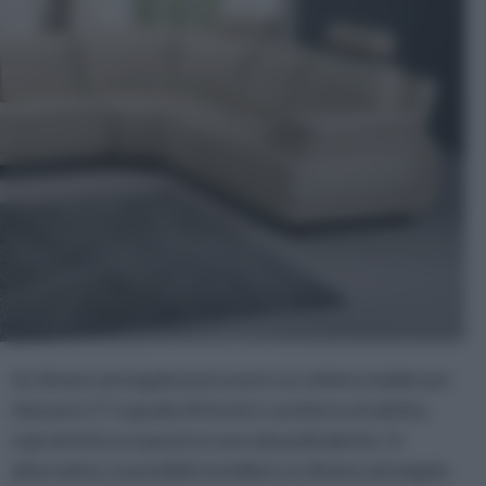
Un divano ad angolo può essere un ottimo mobile per
rilassarsi. E' in grado di fornire carattere al salotto,
soprattutto se questo è una sala polivalente. In
alternativa, è possibile installare un divano ad angolo