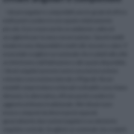
I divani angolari e componibili sono in grado di offrire
molti posti a sedere in uno spazio relativamente
piccolo. Essi creano anche un ambiente caldo ed
accogliente per la zona conversazione. Questi mobili
moderni sono disponibili in molti stili, tessuti e colori. E'
essenziale scegliere un sezionale che si adatti allo stile
architettonico dell'abitazione e allo spazio disponibile.
I divani angolari possono avere una mezza sezione
rotonda o una sezione laterale a 90 gradi. Alcuni
modelli comprendono schienali reclinabili o una chaise
divisoria. In alternativa, offrono posti a sedere in
aggiunta al divano tradizionale. Altri divani sono
invece composti da diversi pezzi separati,
generalmente due sezioni angolari e un elemento
angolato centrale. Scegliete un sezionale che si adatti